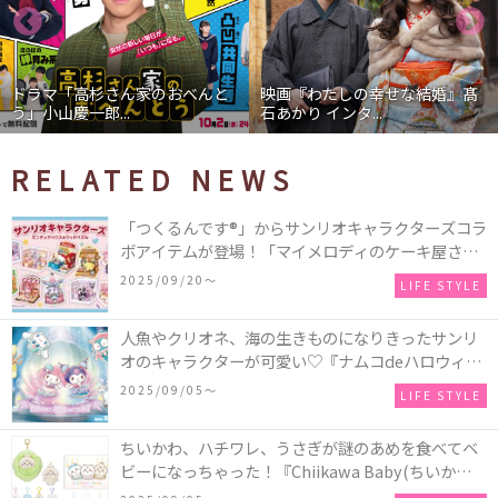
ドラマ「高杉さん家のおべんと
映画『わたしの幸せな結婚』髙
う」小山慶一郎...
石あかり インタ...
RELATED NEWS
「つくるんです®」からサンリオキャラクターズコラ
ボアイテムが登場！「マイメロディのケーキ屋さ
ん」などミニチュアハウス8種類と、「シナモロール
2025/09/20〜
LIFE STYLE
のメリーゴーランド」などオルゴールで動く仕掛け
付きのウッドパズル2種類♪
人魚やクリオネ、海の生きものになりきったサンリ
オのキャラクターが可愛い♡『ナムコdeハロウィン
2025～マーメイドファンタジー～』全国のアミュー
2025/09/05〜
LIFE STYLE
ズメント施設「ナムコ」「ナムコオンラインクレー
ン」で開催！
ちいかわ、ハチワレ、うさぎが謎のあめを食べてベ
ビーになっちゃった！『Chiikawa Baby(ちいかわベ
ビー)』の催事を全国14か所で開催！