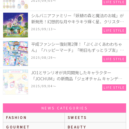
2025/09/05〜
LIFE STYLE
シルバニアファミリー「妖精の森と魔法のお城」が
新発売！幻想的な月やキラキラ輝く星、クリスタル
などの装飾がお城を彩る♡
2025/09/13〜
LIFE STYLE
平成ファンシー復刻第2弾！「ぷくぷくあわわちゃ
ん」「ハッピーマーチ」「明日もずっとラブ友」な
どの「カンペンケース」や「遊べるメモ帳」が発売
2025/08/29〜
LIFE STYLE
♪
JO1とサンリオが共同開発したキャラクター
「JOCHUM」の新商品「ジェオチャム キャンディデ
ザインシリーズ」が発売！一部店舗限定で特別装飾
2025/09/04〜
LIFE STYLE
やノベルティ配付も☆
NEWS CATEGORIES
FASHION
SWEETS
GOURMET
BEAUTY