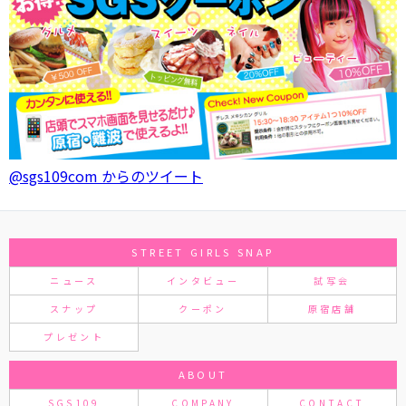
@sgs109com からのツイート
STREET GIRLS SNAP
ニュース
インタビュー
試写会
スナップ
クーポン
原宿店舗
プレゼント
ABOUT
SGS109
COMPANY
CONTACT