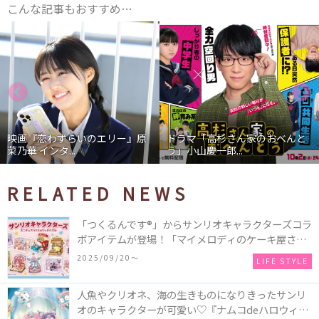
こんな記事もおすすめ…
映画『恋わずらいのエリー』原
ドラマ「高杉さん家のおべんと
菜乃華 インタ...
う」小山慶一郎...
RELATED NEWS
「つくるんです®」からサンリオキャラクターズコラ
ボアイテムが登場！「マイメロディのケーキ屋さ
ん」などミニチュアハウス8種類と、「シナモロール
2025/09/20〜
LIFE STYLE
のメリーゴーランド」などオルゴールで動く仕掛け
付きのウッドパズル2種類♪
人魚やクリオネ、海の生きものになりきったサンリ
オのキャラクターが可愛い♡『ナムコdeハロウィン