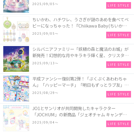
2025～マーメイドファンタジー～』全国のアミュー
2025/09/05〜
LIFE STYLE
ズメント施設「ナムコ」「ナムコオンラインクレー
ン」で開催！
ちいかわ、ハチワレ、うさぎが謎のあめを食べてベ
ビーになっちゃった！『Chiikawa Baby(ちいかわベ
ビー)』の催事を全国14か所で開催！
2025/09/05〜
LIFE STYLE
シルバニアファミリー「妖精の森と魔法のお城」が
新発売！幻想的な月やキラキラ輝く星、クリスタル
などの装飾がお城を彩る♡
2025/09/13〜
LIFE STYLE
平成ファンシー復刻第2弾！「ぷくぷくあわわちゃ
ん」「ハッピーマーチ」「明日もずっとラブ友」な
どの「カンペンケース」や「遊べるメモ帳」が発売
2025/08/29〜
LIFE STYLE
♪
JO1とサンリオが共同開発したキャラクター
「JOCHUM」の新商品「ジェオチャム キャンディデ
ザインシリーズ」が発売！一部店舗限定で特別装飾
2025/09/04〜
LIFE STYLE
やノベルティ配付も☆