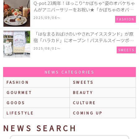
Q-pot.23周年！ほっこり“かぼちゃ“姿のオバケちゃ
んがアニバーサリーをお祝い★「かぼちゃのオバケ
ーキアクセサリー」が新発売！Q-pot CAFE.では
2025/09/06〜
FASHION
「かぼちゃのオバケーキプレート」も登場
「はなまるおばけのいやされアイススタンド」が原
宿「ハラカド」にオープン！パステルスイーツポッ
プな世界観で全6種のテーマ別「はなまるアイス」を
2025/08/01〜
SWEETS
提供＆まるまるのお散歩グリーティングイベントも
♪
NEWS CATEGORIES
FASHION
SWEETS
GOURMET
BEAUTY
GOODS
CULTURE
LIFESTYLE
COMING UP
NEWS SEARCH