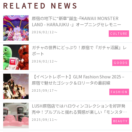
RELATED NEWS
原宿の地下に“新章”誕生――『KAWAII MONSTER
LAND - HARAJUKU -』オープニングセレモニー
2026/02/12〜
CULTURE
ガチャの世界にどっぷり！原宿で『ガチャ沼展』レ
ポート
2026/02/12〜
GOODS
【イベントレポート】GLM Fashion Show 2025 –
原宿で魅せたゴシック＆ロリータの最前線
2025/09/17〜
FASHION
LUSH原宿店ではハロウィンコレクションを好評発
売中！プルプルと揺れる質感が楽しい「モンスター
オクトパス」や定番の「ゴースティー」「パンキン
2025/09/11〜
BEAUTY
ナンキン」など♪＜レポ＞