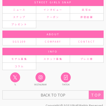
STREET GIRLS SNAP
ニュース
インタビュー
試写会
スナップ
クーポン
原宿店舗
プレゼント
ABOUT
SGS109
COMPANY
CONTACT
INFO
モデル募集
スタッフ募集
プレス様
コラム
𝕏
𝕏
INSTAGRAM
TIKTOK
BACK TO TOP
TOP
Copyright © SGS109 All Rights Reserved.