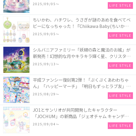
2025～マーメイドファンタジー～』全国のアミュー
2025/09/05〜
LIFE STYLE
ズメント施設「ナムコ」「ナムコオンラインクレー
ン」で開催！
ちいかわ、ハチワレ、うさぎが謎のあめを食べてベ
ビーになっちゃった！『Chiikawa Baby(ちいかわベ
ビー)』の催事を全国14か所で開催！
2025/09/05〜
LIFE STYLE
シルバニアファミリー「妖精の森と魔法のお城」が
新発売！幻想的な月やキラキラ輝く星、クリスタル
などの装飾がお城を彩る♡
2025/09/13〜
LIFE STYLE
平成ファンシー復刻第2弾！「ぷくぷくあわわちゃ
ん」「ハッピーマーチ」「明日もずっとラブ友」な
どの「カンペンケース」や「遊べるメモ帳」が発売
2025/08/29〜
LIFE STYLE
♪
JO1とサンリオが共同開発したキャラクター
「JOCHUM」の新商品「ジェオチャム キャンディデ
ザインシリーズ」が発売！一部店舗限定で特別装飾
2025/09/04〜
LIFE STYLE
やノベルティ配付も☆