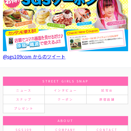
@sgs109com からのツイート
STREET GIRLS SNAP
ニュース
インタビュー
試写会
スナップ
クーポン
原宿店舗
プレゼント
ABOUT
SGS109
COMPANY
CONTACT