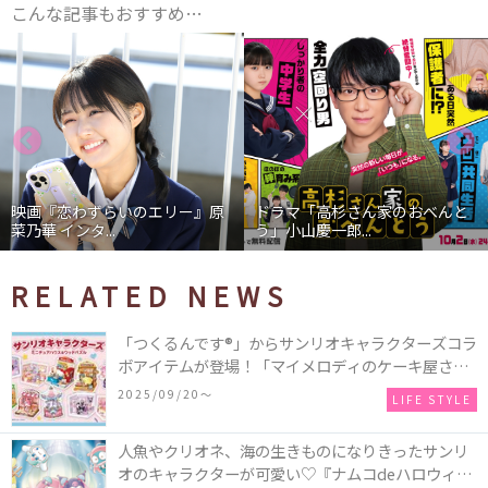
こんな記事もおすすめ…
映画『恋わずらいのエリー』原
ドラマ「高杉さん家のおべんと
菜乃華 インタ...
う」小山慶一郎...
RELATED NEWS
「つくるんです®」からサンリオキャラクターズコラ
ボアイテムが登場！「マイメロディのケーキ屋さ
ん」などミニチュアハウス8種類と、「シナモロール
2025/09/20〜
LIFE STYLE
のメリーゴーランド」などオルゴールで動く仕掛け
付きのウッドパズル2種類♪
人魚やクリオネ、海の生きものになりきったサンリ
オのキャラクターが可愛い♡『ナムコdeハロウィン