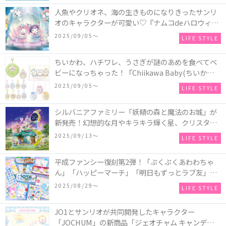
付きのウッドパズル2種類♪
人魚やクリオネ、海の生きものになりきったサンリ
オのキャラクターが可愛い♡『ナムコdeハロウィン
2025～マーメイドファンタジー～』全国のアミュー
2025/09/05〜
LIFE STYLE
ズメント施設「ナムコ」「ナムコオンラインクレー
ン」で開催！
ちいかわ、ハチワレ、うさぎが謎のあめを食べてベ
ビーになっちゃった！『Chiikawa Baby(ちいかわベ
ビー)』の催事を全国14か所で開催！
2025/09/05〜
LIFE STYLE
シルバニアファミリー「妖精の森と魔法のお城」が
新発売！幻想的な月やキラキラ輝く星、クリスタル
などの装飾がお城を彩る♡
2025/09/13〜
LIFE STYLE
平成ファンシー復刻第2弾！「ぷくぷくあわわちゃ
ん」「ハッピーマーチ」「明日もずっとラブ友」な
どの「カンペンケース」や「遊べるメモ帳」が発売
2025/08/29〜
LIFE STYLE
♪
JO1とサンリオが共同開発したキャラクター
「JOCHUM」の新商品「ジェオチャム キャンディデ