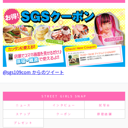
@sgs109com からのツイート
STREET GIRLS SNAP
ニュース
インタビュー
試写会
スナップ
クーポン
原宿店舗
プレゼント