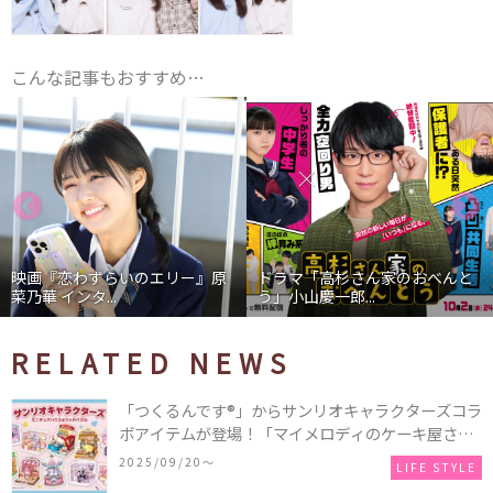
こんな記事もおすすめ…
映画『恋わずらいのエリー』原
ドラマ「高杉さん家のおべんと
菜乃華 インタ...
う」小山慶一郎...
RELATED NEWS
「つくるんです®」からサンリオキャラクターズコラ
ボアイテムが登場！「マイメロディのケーキ屋さ
ん」などミニチュアハウス8種類と、「シナモロール
2025/09/20〜
LIFE STYLE
のメリーゴーランド」などオルゴールで動く仕掛け