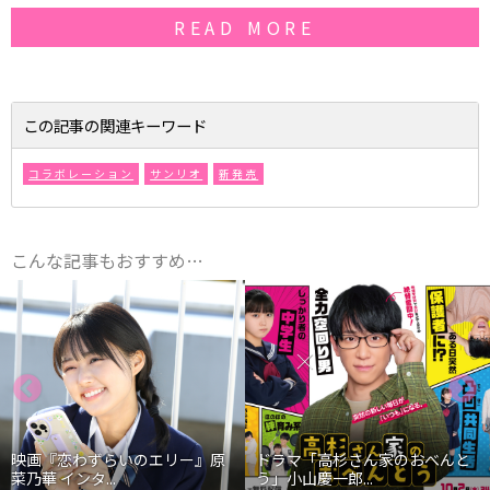
READ MORE
この記事の関連キーワード
コラボレーション
サンリオ
新発売
こんな記事もおすすめ…
映画『恋わずらいのエリー』原
ドラマ「高杉さん家のおべんと
菜乃華 インタ...
う」小山慶一郎...