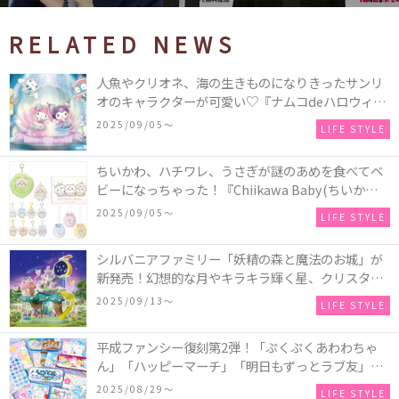
RELATED NEWS
人魚やクリオネ、海の生きものになりきったサンリ
オのキャラクターが可愛い♡『ナムコdeハロウィン
2025～マーメイドファンタジー～』全国のアミュー
2025/09/05〜
LIFE STYLE
ズメント施設「ナムコ」「ナムコオンラインクレー
ン」で開催！
ちいかわ、ハチワレ、うさぎが謎のあめを食べてベ
ビーになっちゃった！『Chiikawa Baby(ちいかわベ
ビー)』の催事を全国14か所で開催！
2025/09/05〜
LIFE STYLE
シルバニアファミリー「妖精の森と魔法のお城」が
新発売！幻想的な月やキラキラ輝く星、クリスタル
などの装飾がお城を彩る♡
2025/09/13〜
LIFE STYLE
平成ファンシー復刻第2弾！「ぷくぷくあわわちゃ
ん」「ハッピーマーチ」「明日もずっとラブ友」な
どの「カンペンケース」や「遊べるメモ帳」が発売
2025/08/29〜
LIFE STYLE