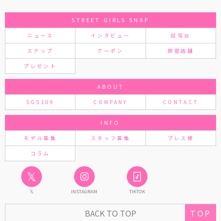
STREET GIRLS SNAP
ニュース
インタビュー
試写会
スナップ
クーポン
原宿店舗
プレゼント
ABOUT
SGS109
COMPANY
CONTACT
INFO
モデル募集
スタッフ募集
プレス様
コラム
𝕏
𝕏
INSTAGRAM
TIKTOK
BACK TO TOP
TOP