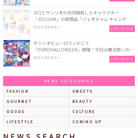
♪
JO1とサンリオが共同開発したキャラクター
「JOCHUM」の新商品「ジェオチャム キャンディデ
ザインシリーズ」が発売！一部店舗限定で特別装飾
2025/09/04〜
LIFE STYLE
やノベルティ配付も☆
サンリオピューロランドにて
「PUROHALLOWEEN」開催！平日は魔法使いのコ
スチュームを着たキャラクターとの撮影会、土日祝
2025/09/05〜
LIFE STYLE
日は国内トップマジシャンによるイリュージョンシ
ョーが楽しめる♪
NEWS CATEGORIES
FASHION
SWEETS
GOURMET
BEAUTY
GOODS
CULTURE
LIFESTYLE
COMING UP
NEWS SEARCH