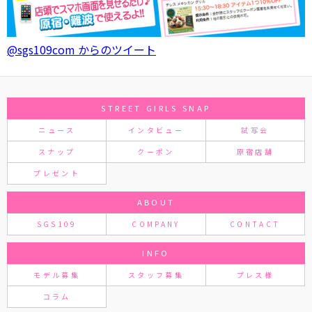
@sgs109com からのツイート
STREET GIRLS SNAP
ニュース
インタビュー
試写会
スナップ
クーポン
原宿店舗
プレゼント
ABOUT
SGS109
COMPANY
CONTACT
INFO
モデル募集
スタッフ募集
プレス様
コラム