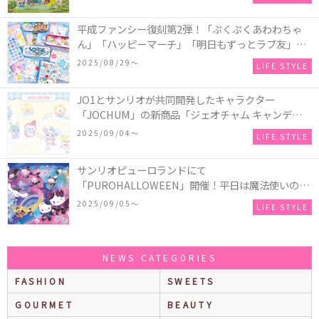
平成ファンシー復刻第2弾！「ぷくぷくあわわちゃ
ん」「ハッピーマーチ」「明日もずっとラブ友」な
どの「カンペンケース」や「遊べるメモ帳」が発売
2025/08/29〜
LIFE STYLE
♪
JO1とサンリオが共同開発したキャラクター
「JOCHUM」の新商品「ジェオチャム キャンディデ
ザインシリーズ」が発売！一部店舗限定で特別装飾
2025/09/04〜
LIFE STYLE
やノベルティ配付も☆
サンリオピューロランドにて
「PUROHALLOWEEN」開催！平日は魔法使いのコ
スチュームを着たキャラクターとの撮影会、土日祝
2025/09/05〜
LIFE STYLE
日は国内トップマジシャンによるイリュージョンシ
ョーが楽しめる♪
NEWS CATEGORIES
FASHION
SWEETS
GOURMET
BEAUTY