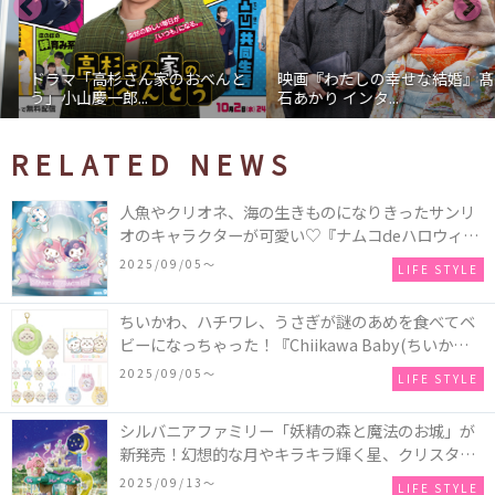
ドラマ「高杉さん家のおべんと
映画『わたしの幸せな結婚』髙
う」小山慶一郎...
石あかり インタ...
RELATED NEWS
人魚やクリオネ、海の生きものになりきったサンリ
オのキャラクターが可愛い♡『ナムコdeハロウィン
2025～マーメイドファンタジー～』全国のアミュー
2025/09/05〜
LIFE STYLE
ズメント施設「ナムコ」「ナムコオンラインクレー
ン」で開催！
ちいかわ、ハチワレ、うさぎが謎のあめを食べてベ
ビーになっちゃった！『Chiikawa Baby(ちいかわベ
ビー)』の催事を全国14か所で開催！
2025/09/05〜
LIFE STYLE
シルバニアファミリー「妖精の森と魔法のお城」が
新発売！幻想的な月やキラキラ輝く星、クリスタル
などの装飾がお城を彩る♡
2025/09/13〜
LIFE STYLE