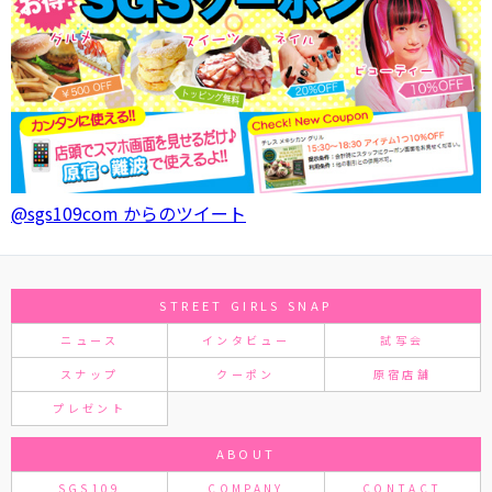
@sgs109com からのツイート
STREET GIRLS SNAP
ニュース
インタビュー
試写会
スナップ
クーポン
原宿店舗
プレゼント
ABOUT
SGS109
COMPANY
CONTACT