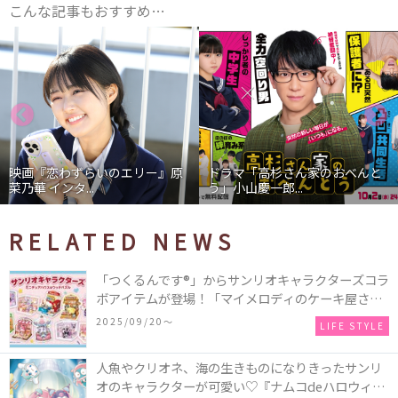
こんな記事もおすすめ…
映画『恋わずらいのエリー』原
ドラマ「高杉さん家のおべんと
菜乃華 インタ...
う」小山慶一郎...
RELATED NEWS
「つくるんです®」からサンリオキャラクターズコラ
ボアイテムが登場！「マイメロディのケーキ屋さ
ん」などミニチュアハウス8種類と、「シナモロール
2025/09/20〜
LIFE STYLE
のメリーゴーランド」などオルゴールで動く仕掛け
付きのウッドパズル2種類♪
人魚やクリオネ、海の生きものになりきったサンリ
オのキャラクターが可愛い♡『ナムコdeハロウィン