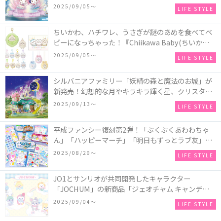
2025～マーメイドファンタジー～』全国のアミュー
2025/09/05〜
LIFE STYLE
ズメント施設「ナムコ」「ナムコオンラインクレー
ン」で開催！
ちいかわ、ハチワレ、うさぎが謎のあめを食べてベ
ビーになっちゃった！『Chiikawa Baby(ちいかわベ
ビー)』の催事を全国14か所で開催！
2025/09/05〜
LIFE STYLE
シルバニアファミリー「妖精の森と魔法のお城」が
新発売！幻想的な月やキラキラ輝く星、クリスタル
などの装飾がお城を彩る♡
2025/09/13〜
LIFE STYLE
平成ファンシー復刻第2弾！「ぷくぷくあわわちゃ
ん」「ハッピーマーチ」「明日もずっとラブ友」な
どの「カンペンケース」や「遊べるメモ帳」が発売
2025/08/29〜
LIFE STYLE
♪
JO1とサンリオが共同開発したキャラクター
「JOCHUM」の新商品「ジェオチャム キャンディデ
ザインシリーズ」が発売！一部店舗限定で特別装飾
2025/09/04〜
LIFE STYLE
やノベルティ配付も☆