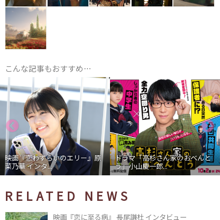
こんな記事もおすすめ…
映画『恋わずらいのエリー』原
ドラマ「高杉さん家のおべんと
菜乃華 インタ...
う」小山慶一郎...
RELATED NEWS
映画『恋に至る病』 長尾謙杜 インタビュー