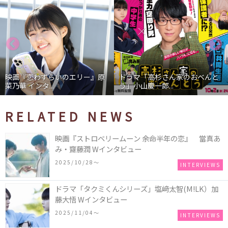
映画『恋わずらいのエリー』原
ドラマ「高杉さん家のおべんと
菜乃華 インタ...
う」小山慶一郎...
RELATED NEWS
映画『ストロベリームーン 余命半年の恋』 當真あ
み・齋藤潤 Wインタビュー
2025/10/28〜
INTERVIEWS
ドラマ「タクミくんシリーズ」塩﨑太智(M!LK）加
藤大悟 Wインタビュー
2025/11/04〜
INTERVIEWS