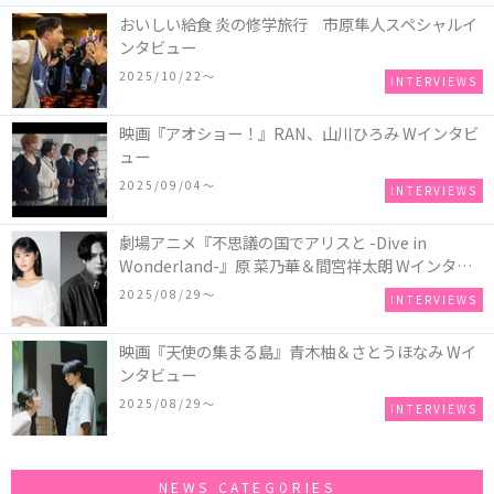
おいしい給食 炎の修学旅行 市原隼人スペシャルイ
ンタビュー
2025/10/22〜
INTERVIEWS
映画『アオショー！』RAN、山川ひろみ Wインタビ
ュー
2025/09/04〜
INTERVIEWS
劇場アニメ『不思議の国でアリスと -Dive in
Wonderland-』原 菜乃華＆間宮祥太朗 Wインタビ
ュー
2025/08/29〜
INTERVIEWS
映画『天使の集まる島』青木柚＆さとうほなみ Wイ
ンタビュー
2025/08/29〜
INTERVIEWS
NEWS CATEGORIES