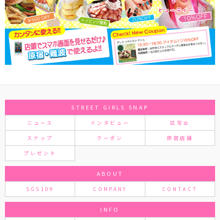
STREET GIRLS SNAP
ニュース
インタビュー
試写会
スナップ
クーポン
原宿店舗
プレゼント
ABOUT
SGS109
COMPANY
CONTACT
INFO