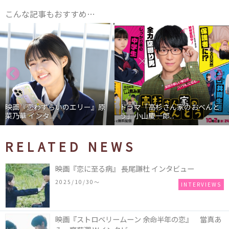
こんな記事もおすすめ…
映画『恋わずらいのエリー』原
ドラマ「高杉さん家のおべんと
菜乃華 インタ...
う」小山慶一郎...
RELATED NEWS
映画『恋に至る病』 長尾謙杜 インタビュー
2025/10/30〜
INTERVIEWS
映画『ストロベリームーン 余命半年の恋』 當真あ