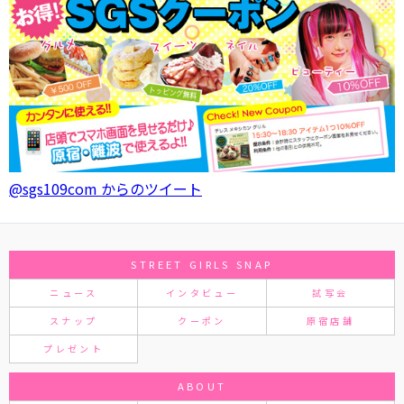
@sgs109com からのツイート
STREET GIRLS SNAP
ニュース
インタビュー
試写会
スナップ
クーポン
原宿店舗
プレゼント
ABOUT