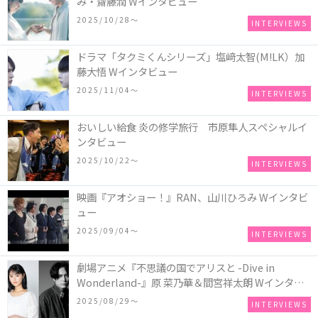
み・齋藤潤 Wインタビュー
2025/10/28〜
INTERVIEWS
ドラマ「タクミくんシリーズ」塩﨑太智(M!LK）加
藤大悟 Wインタビュー
2025/11/04〜
INTERVIEWS
おいしい給食 炎の修学旅行 市原隼人スペシャルイ
ンタビュー
2025/10/22〜
INTERVIEWS
映画『アオショー！』RAN、山川ひろみ Wインタビ
ュー
2025/09/04〜
INTERVIEWS
劇場アニメ『不思議の国でアリスと -Dive in
Wonderland-』原 菜乃華＆間宮祥太朗 Wインタビ
ュー
2025/08/29〜
INTERVIEWS