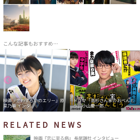
こんな記事もおすすめ…
映画『恋わずらいのエリー』原
ドラマ「高杉さん家のおべんと
菜乃華 インタ...
う」小山慶一郎...
RELATED NEWS
映画『恋に至る病』 長尾謙杜 インタビュー