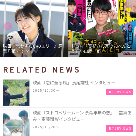
映画『恋わずらいのエリー』原
ドラマ「高杉さん家のおべんと
菜乃華 インタ...
う」小山慶一郎...
RELATED NEWS
映画『恋に至る病』 長尾謙杜 インタビュー
2025/10/30〜
INTERVIEWS
映画『ストロベリームーン 余命半年の恋』 當真あ
み・齋藤潤 Wインタビュー
2025/10/28〜
INTERVIEWS