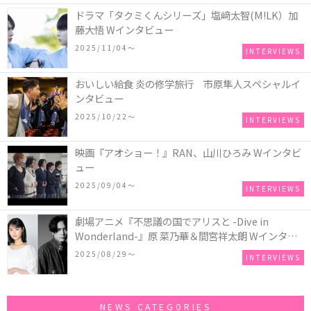
ドラマ「タクミくんシリーズ」塩﨑太智(M!LK）加
藤大悟 Wインタビュー
2025/11/04〜
INTERVIEWS
おいしい給食 炎の修学旅行 市原隼人スペシャルイ
ンタビュー
2025/10/22〜
INTERVIEWS
映画『アオショー！』RAN、山川ひろみ Wインタビ
ュー
2025/09/04〜
INTERVIEWS
劇場アニメ『不思議の国でアリスと -Dive in
Wonderland-』原 菜乃華＆間宮祥太朗 Wインタビ
ュー
2025/08/29〜
INTERVIEWS
NEWS CATEGORIES