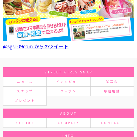
@sgs109com からのツイート
STREET GIRLS SNAP
ニュース
インタビュー
試写会
スナップ
クーポン
原宿店舗
プレゼント
ABOUT
SGS109
COMPANY
CONTACT
INFO