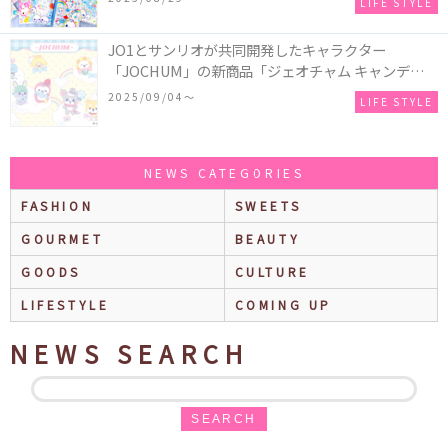
LIFE STYLE
♪
JO1とサンリオが共同開発したキャラクター
「JOCHUM」の新商品「ジェオチャム キャンディデ
ザインシリーズ」が発売！一部店舗限定で特別装飾
2025/09/04〜
LIFE STYLE
やノベルティ配付も☆
NEWS CATEGORIES
FASHION
SWEETS
GOURMET
BEAUTY
GOODS
CULTURE
LIFESTYLE
COMING UP
NEWS SEARCH
SEARCH