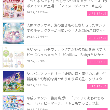
「つくるんです®」からサンリオキャラクターズコラ
ボアイテムが登場！「マイメロディのケーキ屋さ
ん」などミニチュアハウス8種類と、「シナモロール
2025/09/20〜
LIFE STYLE
のメリーゴーランド」などオルゴールで動く仕掛け
付きのウッドパズル2種類♪
人魚やクリオネ、海の生きものになりきったサンリ
オのキャラクターが可愛い♡『ナムコdeハロウィン
2025～マーメイドファンタジー～』全国のアミュー
2025/09/05〜
LIFE STYLE
ズメント施設「ナムコ」「ナムコオンラインクレー
ン」で開催！
ちいかわ、ハチワレ、うさぎが謎のあめを食べてベ
ビーになっちゃった！『Chiikawa Baby(ちいかわベ
ビー)』の催事を全国14か所で開催！
2025/09/05〜
LIFE STYLE
シルバニアファミリー「妖精の森と魔法のお城」が
新発売！幻想的な月やキラキラ輝く星、クリスタル
などの装飾がお城を彩る♡
2025/09/13〜
LIFE STYLE
平成ファンシー復刻第2弾！「ぷくぷくあわわちゃ
ん」「ハッピーマーチ」「明日もずっとラブ友」な
どの「カンペンケース」や「遊べるメモ帳」が発売
2025/08/29〜