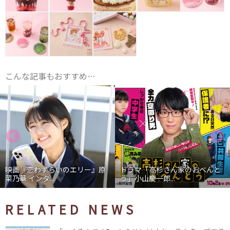
こんな記事もおすすめ…
映画『恋わずらいのエリー』原
ドラマ「高杉さん家のおべんと
菜乃華 インタ...
う」小山慶一郎...
RELATED NEWS