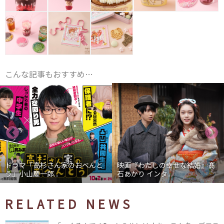
こんな記事もおすすめ…
ドラマ「高杉さん家のおべんと
映画『わたしの幸せな結婚』髙
う」小山慶一郎...
石あかり インタ...
RELATED NEWS