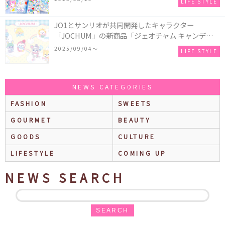
LIFE STYLE
♪
JO1とサンリオが共同開発したキャラクター
「JOCHUM」の新商品「ジェオチャム キャンディデ
ザインシリーズ」が発売！一部店舗限定で特別装飾
2025/09/04〜
LIFE STYLE
やノベルティ配付も☆
NEWS CATEGORIES
FASHION
SWEETS
GOURMET
BEAUTY
GOODS
CULTURE
LIFESTYLE
COMING UP
NEWS SEARCH
SEARCH