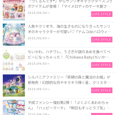
「つくるんです®」からサンリオキャラクターズコラ
ボアイテムが登場！「マイメロディのケーキ屋さ
ん」などミニチュアハウス8種類と、「シナモロール
2025/09/20〜
LIFE STYLE
のメリーゴーランド」などオルゴールで動く仕掛け
付きのウッドパズル2種類♪
人魚やクリオネ、海の生きものになりきったサンリ
オのキャラクターが可愛い♡『ナムコdeハロウィン
2025～マーメイドファンタジー～』全国のアミュー
2025/09/05〜
LIFE STYLE
ズメント施設「ナムコ」「ナムコオンラインクレー
ン」で開催！
ちいかわ、ハチワレ、うさぎが謎のあめを食べてベ
ビーになっちゃった！『Chiikawa Baby(ちいかわベ
ビー)』の催事を全国14か所で開催！
2025/09/05〜
LIFE STYLE
シルバニアファミリー「妖精の森と魔法のお城」が
新発売！幻想的な月やキラキラ輝く星、クリスタル
などの装飾がお城を彩る♡
2025/09/13〜
LIFE STYLE
平成ファンシー復刻第2弾！「ぷくぷくあわわちゃ
ん」「ハッピーマーチ」「明日もずっとラブ友」な
どの「カンペンケース」や「遊べるメモ帳」が発売
2025/08/29〜