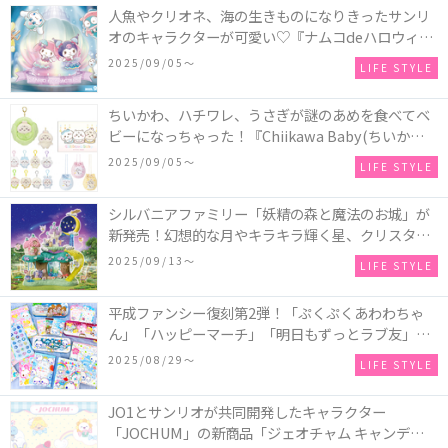
付きのウッドパズル2種類♪
人魚やクリオネ、海の生きものになりきったサンリ
オのキャラクターが可愛い♡『ナムコdeハロウィン
2025～マーメイドファンタジー～』全国のアミュー
2025/09/05〜
LIFE STYLE
ズメント施設「ナムコ」「ナムコオンラインクレー
ン」で開催！
ちいかわ、ハチワレ、うさぎが謎のあめを食べてベ
ビーになっちゃった！『Chiikawa Baby(ちいかわベ
ビー)』の催事を全国14か所で開催！
2025/09/05〜
LIFE STYLE
シルバニアファミリー「妖精の森と魔法のお城」が
新発売！幻想的な月やキラキラ輝く星、クリスタル
などの装飾がお城を彩る♡
2025/09/13〜
LIFE STYLE
平成ファンシー復刻第2弾！「ぷくぷくあわわちゃ
ん」「ハッピーマーチ」「明日もずっとラブ友」な
どの「カンペンケース」や「遊べるメモ帳」が発売
2025/08/29〜
LIFE STYLE
♪
JO1とサンリオが共同開発したキャラクター
「JOCHUM」の新商品「ジェオチャム キャンディデ