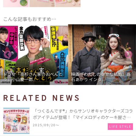
こんな記事もおすすめ…
ドラマ「高杉さん家のおべんと
映画『わたしの幸せな結婚』髙
う」小山慶一郎...
石あかり インタ...
RELATED NEWS
「つくるんです®」からサンリオキャラクターズコラ
ボアイテムが登場！「マイメロディのケーキ屋さ
ん」などミニチュアハウス8種類と、「シナモロール
2025/09/20〜
LIFE STYLE
のメリーゴーランド」などオルゴールで動く仕掛け