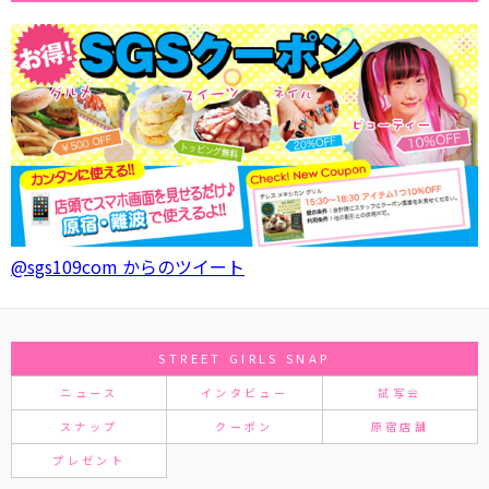
@sgs109com からのツイート
STREET GIRLS SNAP
ニュース
インタビュー
試写会
スナップ
クーポン
原宿店舗
プレゼント