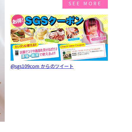
SEE MORE
@sgs109com からのツイート