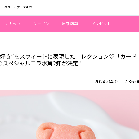
ールズスナップ SGS109
スナップ
クーポン
原宿店舗
プレゼント
ん”のいろんな“大好き”をスウィートに表現したコレクション♡「カードキャプターさくら
な“大好き”をスウィートに表現したコレクション♡「カード
AFE.のスペシャルコラボ第2弾が決定！
2024-04-01 17:36:0