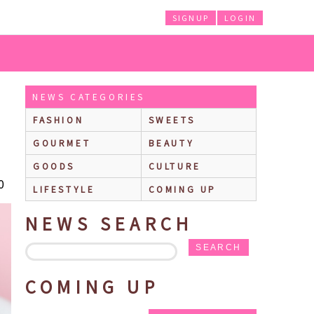
SIGNUP
LOGIN
」とQ-pot. & Q-pot CAFE.のスペシャルコラボ第2弾が決定！
NEWS CATEGORIES
FASHION
SWEETS
GOURMET
BEAUTY
GOODS
CULTURE
0
LIFESTYLE
COMING UP
NEWS SEARCH
SEARCH
COMING UP