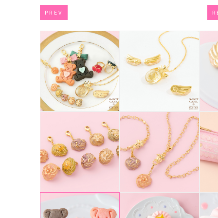
PREV
R