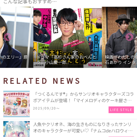
こんな記事もおすすめ…
ドラマ「高杉さん家のおべんと
映画『わたしの幸せな結婚』髙
う」小山慶一郎...
石あかり インタ...
RELATED NEWS
「つくるんです®」からサンリオキャラクターズコラ
ボアイテムが登場！「マイメロディのケーキ屋さ
ん」などミニチュアハウス8種類と、「シナモロール
2025/09/20〜
LIFE STYLE
のメリーゴーランド」などオルゴールで動く仕掛け
付きのウッドパズル2種類♪
人魚やクリオネ、海の生きものになりきったサンリ
オのキャラクターが可愛い♡『ナムコdeハロウィン
2025～マーメイドファンタジー～』全国のアミュー