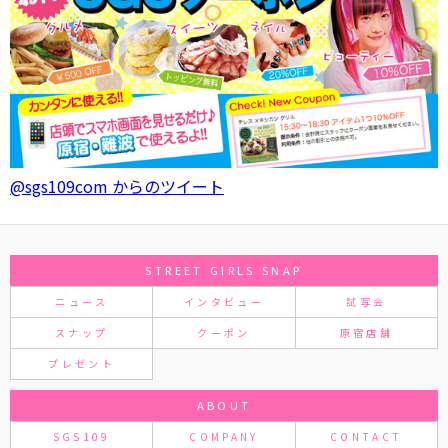
@sgs109com からのツイート
STREET GIRLS SNAP
ニュース
インタビュー
試写会
スナップ
クーポン
原宿店舗
プレゼント
ABOUT
SGS109
COMPANY
CONTACT