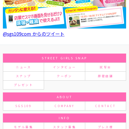
@sgs109com からのツイート
STREET GIRLS SNAP
ニュース
インタビュー
試写会
スナップ
クーポン
原宿店舗
プレゼント
ABOUT
SGS109
COMPANY
CONTACT
INFO
モデル募集
スタッフ募集
プレス様