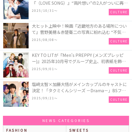
『（LOVE SONG）』“両片想い”の2人がついに再
会！ソウタとカイ、切なさと希望が交錯する運命の
2025/10/31〜
CULTURE
瞬間を切り取った場面写真が解禁
大ヒット上映中！映画『近畿地方のある場所につい
て』菅野美穂＆赤楚衛二の写真に紛れ込む “不気味
なお札”の正体とは！？
2025/08/08〜
CULTURE
KEY TO LITが『Men's PREPPY (メンズプレッピ
ー)』2025年10月号でグループ史上、初表紙を飾
る！高橋恭平(なにわ男子)はネクタイ＆ジャケッ
2025/09/01〜
CULTURE
ト、リムレスメガネを身に着けたCoolな姿で登場
塩﨑太智×加藤大悟がメインカップルのキャストに
決定！「タクミくんシリーズ －Drama－」BSフ
ジ・FODにて放送＆独占配信決定！シリーズ累計
2025/09/21〜
CULTURE
500万部を超える大人気BL小説、初の連続ドラマ
化！
NEWS CATEGORIES
FASHION
SWEETS