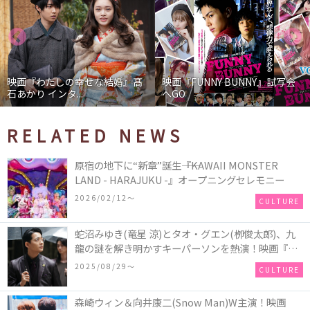
映画『わたしの幸せな結婚』髙
映画『FUNNY BUNNY』試写会
石あかり インタ...
へGO
RELATED NEWS
原宿の地下に“新章”誕生――『KAWAII MONSTER
LAND - HARAJUKU -』オープニングセレモニー
2026/02/12〜
CULTURE
蛇沼みゆき(⻯星 涼)とタオ・グエン(栁俊太郎)、九
⿓の謎を解き明かすキーパーソンを熱演！映画『九
⿓ジェネリックロマンス』初場⾯カットを解禁！
2025/08/29〜
CULTURE
森崎ウィン＆向井康二(Snow Man)W主演！映画