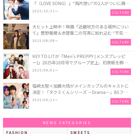
『（LOVE SONG）』“両片想い”の2人がついに再
会！ソウタとカイ、切なさと希望が交錯する運命の
2025/10/31〜
CULTURE
瞬間を切り取った場面写真が解禁
大ヒット上映中！映画『近畿地方のある場所につい
て』菅野美穂＆赤楚衛二の写真に紛れ込む “不気味
なお札”の正体とは！？
2025/08/08〜
CULTURE
KEY TO LITが『Men's PREPPY (メンズプレッピ
ー)』2025年10月号でグループ史上、初表紙を飾
る！高橋恭平(なにわ男子)はネクタイ＆ジャケッ
2025/09/01〜
CULTURE
ト、リムレスメガネを身に着けたCoolな姿で登場
塩﨑太智×加藤大悟がメインカップルのキャストに
決定！「タクミくんシリーズ －Drama－」BSフ
ジ・FODにて放送＆独占配信決定！シリーズ累計
2025/09/21〜
CULTURE
500万部を超える大人気BL小説、初の連続ドラマ
化！
NEWS CATEGORIES
FASHION
SWEETS