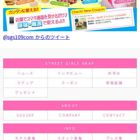
@sgs109com からのツイート
STREET GIRLS SNAP
ニュース
インタビュー
試写会
スナップ
クーポン
原宿店舗
プレゼント
ABOUT
SGS109
COMPANY
CONTACT
INFO
モデル募集
スタッフ募集
プレス様