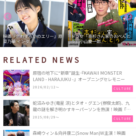
映画『恋わずらいのエリー』原
ドラマ「高杉さん家のおべんと
菜乃華 インタ...
う」小山慶一郎...
RELATED NEWS
原宿の地下に“新章”誕生――『KAWAII MONSTER
LAND - HARAJUKU -』オープニングセレモニー
2026/02/12〜
CULTURE
蛇沼みゆき(⻯星 涼)とタオ・グエン(栁俊太郎)、九
⿓の謎を解き明かすキーパーソンを熱演！映画『九
⿓ジェネリックロマンス』初場⾯カットを解禁！
2025/08/29〜
CULTURE
森崎ウィン＆向井康二(Snow Man)W主演！映画