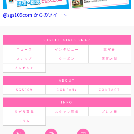
@sgs109com からのツイート
STREET GIRLS SNAP
ニュース
インタビュー
試写会
スナップ
クーポン
原宿店舗
プレゼント
ABOUT
SGS109
COMPANY
CONTACT
INFO
モデル募集
スタッフ募集
プレス様
コラム