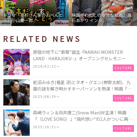
ドラマ「高杉さん家のおべんと
映画『わたしの幸せな結婚』髙
う」小山慶一郎...
石あかり インタ...
RELATED NEWS
原宿の地下に“新章”誕生――『KAWAII MONSTER
LAND - HARAJUKU -』オープニングセレモニー
2026/02/12〜
CULTURE
蛇沼みゆき(⻯星 涼)とタオ・グエン(栁俊太郎)、九
⿓の謎を解き明かすキーパーソンを熱演！映画『九
⿓ジェネリックロマンス』初場⾯カットを解禁！
2025/08/29〜
CULTURE
森崎ウィン＆向井康二(Snow Man)W主演！映画
『（LOVE SONG）』“両片想い”の2人がついに再
会！ソウタとカイ、切なさと希望が交錯する運命の
2025/10/31〜
CULTURE
瞬間を切り取った場面写真が解禁