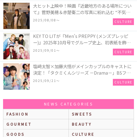
大ヒット上映中！映画『近畿地方のある場所につい
て』菅野美穂＆赤楚衛二の写真に紛れ込む “不気味
なお札”の正体とは！？
2025/08/08〜
CULTURE
KEY TO LITが『Men's PREPPY (メンズプレッピ
ー)』2025年10月号でグループ史上、初表紙を飾
る！高橋恭平(なにわ男子)はネクタイ＆ジャケッ
2025/09/01〜
CULTURE
ト、リムレスメガネを身に着けたCoolな姿で登場
塩﨑太智×加藤大悟がメインカップルのキャストに
決定！「タクミくんシリーズ －Drama－」BSフ
ジ・FODにて放送＆独占配信決定！シリーズ累計
2025/09/21〜
CULTURE
500万部を超える大人気BL小説、初の連続ドラマ
化！
NEWS CATEGORIES
FASHION
SWEETS
GOURMET
BEAUTY
GOODS
CULTURE