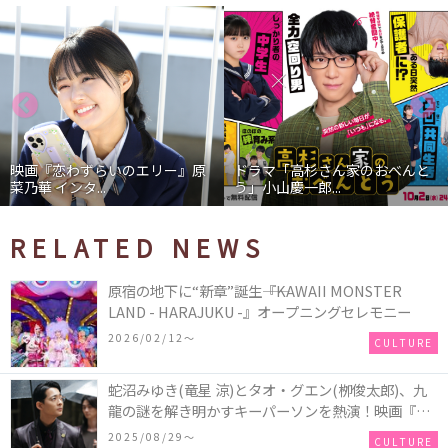
映画『恋わずらいのエリー』原
ドラマ「高杉さん家のおべんと
菜乃華 インタ...
う」小山慶一郎...
RELATED NEWS
原宿の地下に“新章”誕生――『KAWAII MONSTER
LAND - HARAJUKU -』オープニングセレモニー
2026/02/12〜
CULTURE
蛇沼みゆき(⻯星 涼)とタオ・グエン(栁俊太郎)、九
⿓の謎を解き明かすキーパーソンを熱演！映画『九
⿓ジェネリックロマンス』初場⾯カットを解禁！
2025/08/29〜
CULTURE