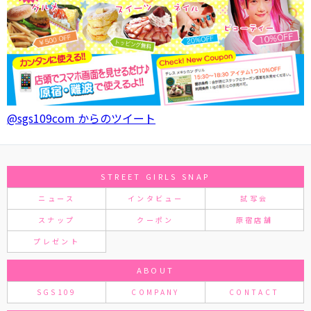
@sgs109com からのツイート
STREET GIRLS SNAP
ニュース
インタビュー
試写会
スナップ
クーポン
原宿店舗
プレゼント
ABOUT
SGS109
COMPANY
CONTACT