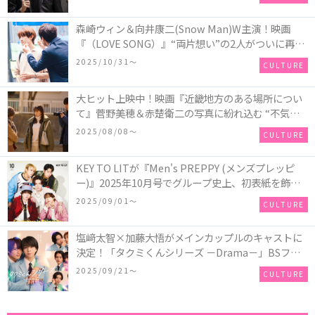
森崎ウィン＆向井康二(Snow Man)W主演！映画
『（LOVE SONG）』“両片想い”の2人がついに再
会！ソウタとカイ、切なさと希望が交錯する運命の
2025/10/31〜
CULTURE
瞬間を切り取った場面写真が解禁
大ヒット上映中！映画『近畿地方のある場所につい
て』菅野美穂＆赤楚衛二の写真に紛れ込む “不気味
なお札”の正体とは！？
2025/08/08〜
CULTURE
KEY TO LITが『Men's PREPPY (メンズプレッピ
ー)』2025年10月号でグループ史上、初表紙を飾
る！高橋恭平(なにわ男子)はネクタイ＆ジャケッ
2025/09/01〜
CULTURE
ト、リムレスメガネを身に着けたCoolな姿で登場
塩﨑太智×加藤大悟がメインカップルのキャストに
決定！「タクミくんシリーズ －Drama－」BSフ
ジ・FODにて放送＆独占配信決定！シリーズ累計
2025/09/21〜
CULTURE
500万部を超える大人気BL小説、初の連続ドラマ
化！