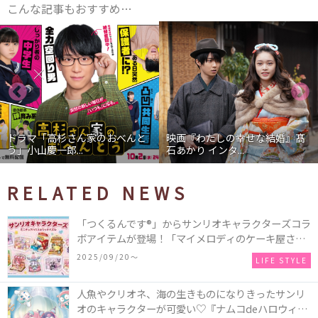
こんな記事もおすすめ…
ドラマ「高杉さん家のおべんと
映画『わたしの幸せな結婚』髙
う」小山慶一郎...
石あかり インタ...
RELATED NEWS
「つくるんです®」からサンリオキャラクターズコラ
ボアイテムが登場！「マイメロディのケーキ屋さ
ん」などミニチュアハウス8種類と、「シナモロール
2025/09/20〜
LIFE STYLE
のメリーゴーランド」などオルゴールで動く仕掛け
付きのウッドパズル2種類♪
人魚やクリオネ、海の生きものになりきったサンリ
オのキャラクターが可愛い♡『ナムコdeハロウィン