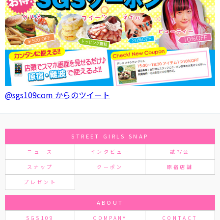
@sgs109com からのツイート
STREET GIRLS SNAP
ニュース
インタビュー
試写会
スナップ
クーポン
原宿店舗
プレゼント
ABOUT
SGS109
COMPANY
CONTACT