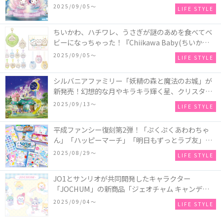
2025～マーメイドファンタジー～』全国のアミュー
2025/09/05〜
LIFE STYLE
ズメント施設「ナムコ」「ナムコオンラインクレー
ン」で開催！
ちいかわ、ハチワレ、うさぎが謎のあめを食べてベ
ビーになっちゃった！『Chiikawa Baby(ちいかわベ
ビー)』の催事を全国14か所で開催！
2025/09/05〜
LIFE STYLE
シルバニアファミリー「妖精の森と魔法のお城」が
新発売！幻想的な月やキラキラ輝く星、クリスタル
などの装飾がお城を彩る♡
2025/09/13〜
LIFE STYLE
平成ファンシー復刻第2弾！「ぷくぷくあわわちゃ
ん」「ハッピーマーチ」「明日もずっとラブ友」な
どの「カンペンケース」や「遊べるメモ帳」が発売
2025/08/29〜
LIFE STYLE
♪
JO1とサンリオが共同開発したキャラクター
「JOCHUM」の新商品「ジェオチャム キャンディデ
ザインシリーズ」が発売！一部店舗限定で特別装飾
2025/09/04〜
LIFE STYLE
やノベルティ配付も☆