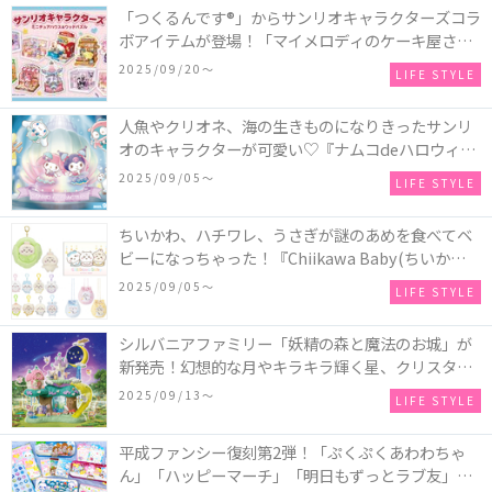
「つくるんです®」からサンリオキャラクターズコラ
ボアイテムが登場！「マイメロディのケーキ屋さ
ん」などミニチュアハウス8種類と、「シナモロール
2025/09/20〜
LIFE STYLE
のメリーゴーランド」などオルゴールで動く仕掛け
付きのウッドパズル2種類♪
人魚やクリオネ、海の生きものになりきったサンリ
オのキャラクターが可愛い♡『ナムコdeハロウィン
2025～マーメイドファンタジー～』全国のアミュー
2025/09/05〜
LIFE STYLE
ズメント施設「ナムコ」「ナムコオンラインクレー
ン」で開催！
ちいかわ、ハチワレ、うさぎが謎のあめを食べてベ
ビーになっちゃった！『Chiikawa Baby(ちいかわベ
ビー)』の催事を全国14か所で開催！
2025/09/05〜
LIFE STYLE
シルバニアファミリー「妖精の森と魔法のお城」が
新発売！幻想的な月やキラキラ輝く星、クリスタル
などの装飾がお城を彩る♡
2025/09/13〜
LIFE STYLE
平成ファンシー復刻第2弾！「ぷくぷくあわわちゃ
ん」「ハッピーマーチ」「明日もずっとラブ友」な