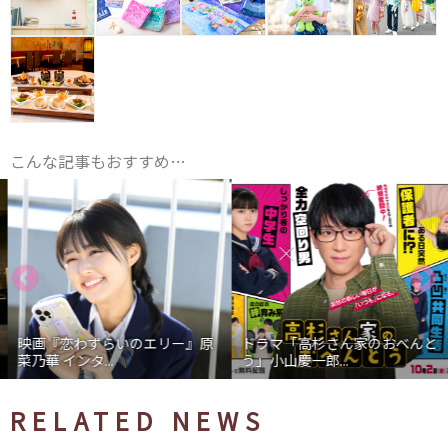
こんな記事もおすすめ…
映画『恋わずらいのエリー』原
ドラマ「高杉さん家のおべんと
菜乃華 インタ...
う」小山慶一郎...
RELATED NEWS