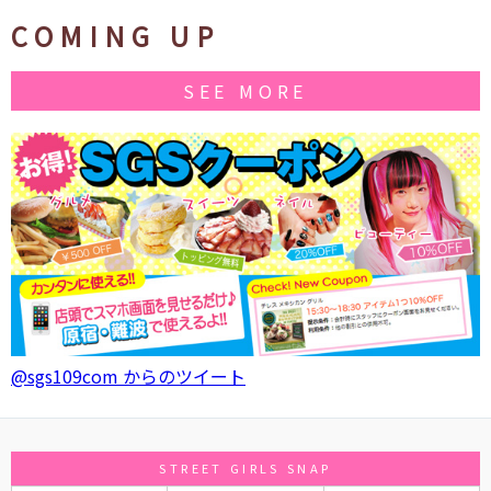
COMING UP
SEE MORE
@sgs109com からのツイート
STREET GIRLS SNAP