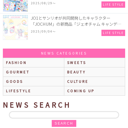
どの「カンペンケース」や「遊べるメモ帳」が発売
2025/08/29〜
LIFE STYLE
♪
JO1とサンリオが共同開発したキャラクター
「JOCHUM」の新商品「ジェオチャム キャンディデ
ザインシリーズ」が発売！一部店舗限定で特別装飾
2025/09/04〜
LIFE STYLE
やノベルティ配付も☆
NEWS CATEGORIES
FASHION
SWEETS
GOURMET
BEAUTY
GOODS
CULTURE
LIFESTYLE
COMING UP
NEWS SEARCH
SEARCH