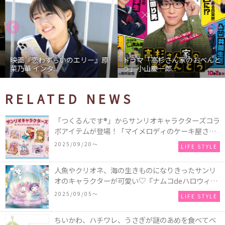
映画『恋わずらいのエリー』原
ドラマ「高杉さん家のおべんと
菜乃華 インタ...
う」小山慶一郎...
RELATED NEWS
「つくるんです®」からサンリオキャラクターズコラ
ボアイテムが登場！「マイメロディのケーキ屋さ
ん」などミニチュアハウス8種類と、「シナモロール
2025/09/20〜
LIFE STYLE
のメリーゴーランド」などオルゴールで動く仕掛け
付きのウッドパズル2種類♪
人魚やクリオネ、海の生きものになりきったサンリ
オのキャラクターが可愛い♡『ナムコdeハロウィン
2025～マーメイドファンタジー～』全国のアミュー
2025/09/05〜
LIFE STYLE
ズメント施設「ナムコ」「ナムコオンラインクレー
ン」で開催！
ちいかわ、ハチワレ、うさぎが謎のあめを食べてベ