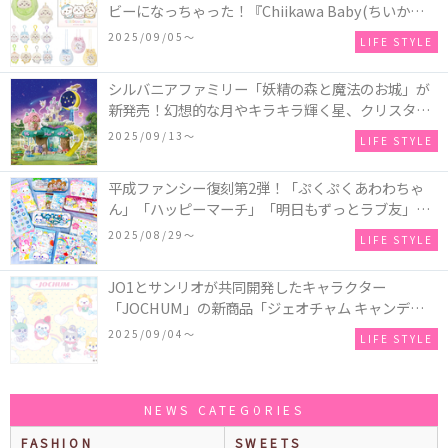
ビーになっちゃった！『Chiikawa Baby(ちいかわベ
ビー)』の催事を全国14か所で開催！
2025/09/05〜
LIFE STYLE
シルバニアファミリー「妖精の森と魔法のお城」が
新発売！幻想的な月やキラキラ輝く星、クリスタル
などの装飾がお城を彩る♡
2025/09/13〜
LIFE STYLE
平成ファンシー復刻第2弾！「ぷくぷくあわわちゃ
ん」「ハッピーマーチ」「明日もずっとラブ友」な
どの「カンペンケース」や「遊べるメモ帳」が発売
2025/08/29〜
LIFE STYLE
♪
JO1とサンリオが共同開発したキャラクター
「JOCHUM」の新商品「ジェオチャム キャンディデ
ザインシリーズ」が発売！一部店舗限定で特別装飾
2025/09/04〜
LIFE STYLE
やノベルティ配付も☆
NEWS CATEGORIES
FASHION
SWEETS