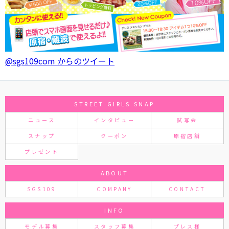
@sgs109com からのツイート
STREET GIRLS SNAP
ニュース
インタビュー
試写会
スナップ
クーポン
原宿店舗
プレゼント
ABOUT
SGS109
COMPANY
CONTACT
INFO
モデル募集
スタッフ募集
プレス様