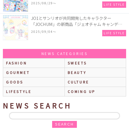
どの「カンペンケース」や「遊べるメモ帳」が発売
2025/08/29〜
LIFE STYLE
♪
JO1とサンリオが共同開発したキャラクター
「JOCHUM」の新商品「ジェオチャム キャンディデ
ザインシリーズ」が発売！一部店舗限定で特別装飾
2025/09/04〜
LIFE STYLE
やノベルティ配付も☆
NEWS CATEGORIES
FASHION
SWEETS
GOURMET
BEAUTY
GOODS
CULTURE
LIFESTYLE
COMING UP
NEWS SEARCH
SEARCH