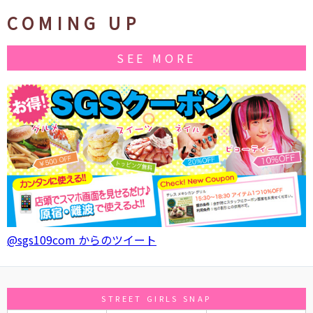
COMING UP
SEE MORE
@sgs109com からのツイート
STREET GIRLS SNAP