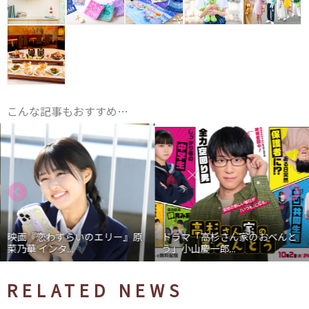
こんな記事もおすすめ…
映画『恋わずらいのエリー』原
ドラマ「高杉さん家のおべんと
菜乃華 インタ...
う」小山慶一郎...
RELATED NEWS