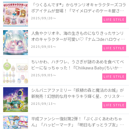
「つくるんです®」からサンリオキャラクターズコラ
ボアイテムが登場！「マイメロディのケーキ屋さ
ん」などミニチュアハウス8種類と、「シナモロール
2025/09/20〜
LIFE STYLE
のメリーゴーランド」などオルゴールで動く仕掛け
付きのウッドパズル2種類♪
人魚やクリオネ、海の生きものになりきったサンリ
オのキャラクターが可愛い♡『ナムコdeハロウィン
2025～マーメイドファンタジー～』全国のアミュー
2025/09/05〜
LIFE STYLE
ズメント施設「ナムコ」「ナムコオンラインクレー
ン」で開催！
ちいかわ、ハチワレ、うさぎが謎のあめを食べてベ
ビーになっちゃった！『Chiikawa Baby(ちいかわベ
ビー)』の催事を全国14か所で開催！
2025/09/05〜
LIFE STYLE
シルバニアファミリー「妖精の森と魔法のお城」が
新発売！幻想的な月やキラキラ輝く星、クリスタル
などの装飾がお城を彩る♡
2025/09/13〜
LIFE STYLE
平成ファンシー復刻第2弾！「ぷくぷくあわわちゃ
ん」「ハッピーマーチ」「明日もずっとラブ友」な