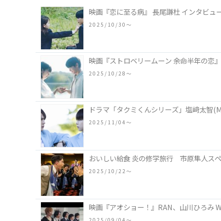
映画『恋に至る病』 長尾謙杜 インタビュ
2025/10/30〜
映画『ストロベリームーン 余命半年の恋』
2025/10/28〜
ドラマ「タクミくんシリーズ」塩﨑太智(M
2025/11/04〜
おいしい給食 炎の修学旅行 市原隼人ス
2025/10/22〜
映画『アオショー！』RAN、山川ひろみ 
2025/09/04〜