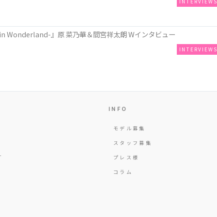
INTERVIEW
n Wonderland-』原 菜乃華＆間宮祥太朗 Wインタビュー
INTERVIEW
INFO
モデル募集
Y
スタッフ募集
T
プレス様
コラム