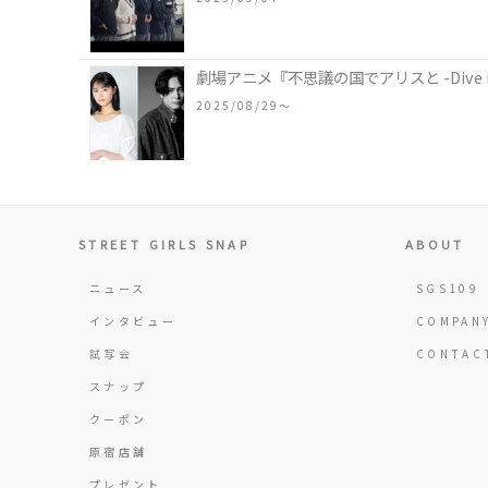
劇場アニメ『不思議の国でアリスと -Dive i
2025/08/29〜
STREET GIRLS SNAP
ABOUT
ニュース
SGS109
インタビュー
COMPAN
試写会
CONTAC
スナップ
クーポン
原宿店舗
プレゼント