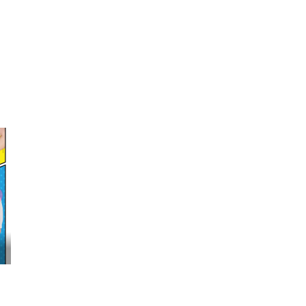
映画『わたしの幸せな結婚』髙石あかり インタ...