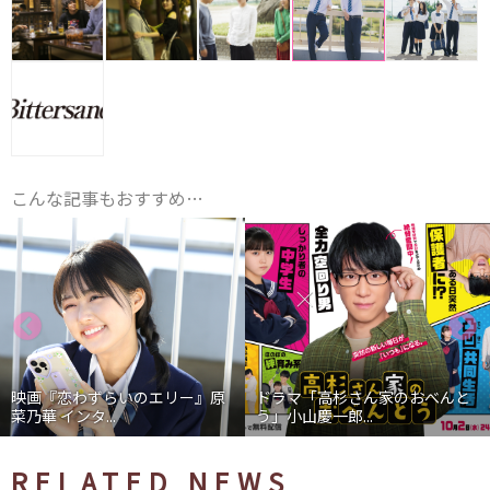
こんな記事もおすすめ…
映画『恋わずらいのエリー』原
ドラマ「高杉さん家のおべんと
菜乃華 インタ...
う」小山慶一郎...
RELATED NEWS