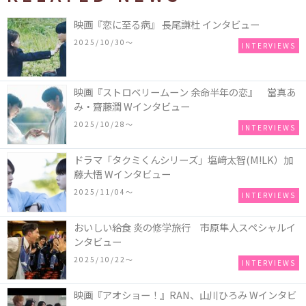
映画『恋に至る病』 長尾謙杜 インタビュー
2025/10/30〜
INTERVIEWS
映画『ストロベリームーン 余命半年の恋』 當真あ
み・齋藤潤 Wインタビュー
2025/10/28〜
INTERVIEWS
ドラマ「タクミくんシリーズ」塩﨑太智(M!LK）加
藤大悟 Wインタビュー
2025/11/04〜
INTERVIEWS
おいしい給食 炎の修学旅行 市原隼人スペシャルイ
ンタビュー
2025/10/22〜
INTERVIEWS
映画『アオショー！』RAN、山川ひろみ Wインタビ