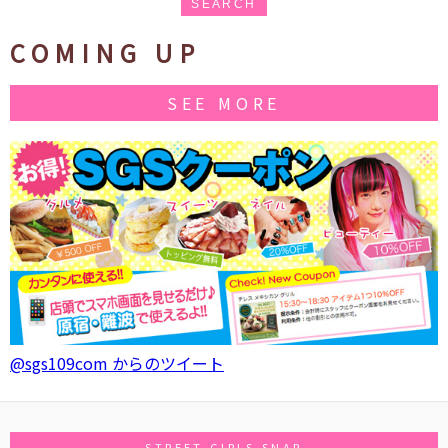
SEARCH
COMING UP
SEE MORE
@sgs109com からのツイート
STREET GIRLS SNAP