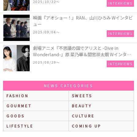
2025/10/22〜
INTERVIEWS
映画『アオショー！』RAN、山川ひろみ Wインタビ
ュー
2025/09/04〜
INTERVIEWS
劇場アニメ『不思議の国でアリスと -Dive in
Wonderland-』原 菜乃華＆間宮祥太朗 Wインタビ
ュー
2025/08/29〜
INTERVIEWS
NEWS CATEGORIES
FASHION
SWEETS
GOURMET
BEAUTY
GOODS
CULTURE
LIFESTYLE
COMING UP