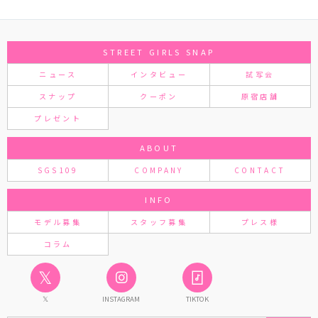
STREET GIRLS SNAP
ニュース
インタビュー
試写会
スナップ
クーポン
原宿店舗
プレゼント
ABOUT
SGS109
COMPANY
CONTACT
INFO
モデル募集
スタッフ募集
プレス様
コラム
𝕏
𝕏
INSTAGRAM
TIKTOK