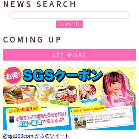
NEWS SEARCH
SEARCH
COMING UP
SEE MORE
@sgs109com からのツイート