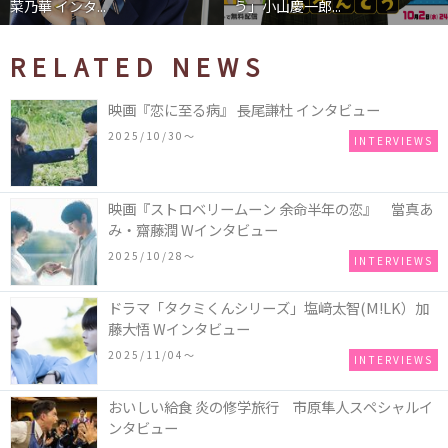
菜乃華 インタ...
う」小山慶一郎...
RELATED NEWS
映画『恋に至る病』 長尾謙杜 インタビュー
2025/10/30〜
INTERVIEWS
映画『ストロベリームーン 余命半年の恋』 當真あ
み・齋藤潤 Wインタビュー
2025/10/28〜
INTERVIEWS
ドラマ「タクミくんシリーズ」塩﨑太智(M!LK）加
藤大悟 Wインタビュー
2025/11/04〜
INTERVIEWS
おいしい給食 炎の修学旅行 市原隼人スペシャルイ
ンタビュー