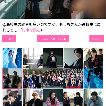
Q.高校生の読者も多いのですが、もし堀さんが高校生に戻
れるとし...(
記事を読む
)
PREV
READ ARTICLE
NEXT