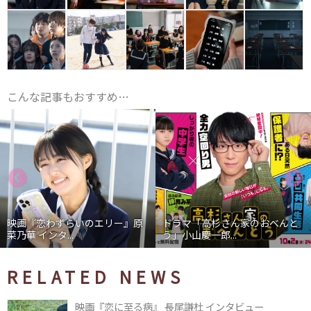
こんな記事もおすすめ…
映画『恋わずらいのエリー』原
ドラマ「高杉さん家のおべんと
菜乃華 インタ...
う」小山慶一郎...
RELATED NEWS
映画『恋に至る病』 長尾謙杜 インタビュー