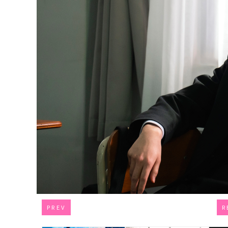
PREV
R