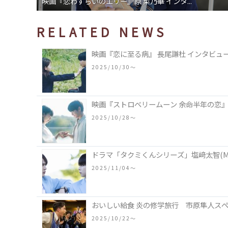
映画『恋わずらいのエリー』原 菜乃華 インタ...
RELATED NEWS
映画『恋に至る病』 長尾謙杜 インタビュ
2025/10/30〜
映画『ストロベリームーン 余命半年の恋』
2025/10/28〜
ドラマ「タクミくんシリーズ」塩﨑太智(M
2025/11/04〜
おいしい給食 炎の修学旅行 市原隼人ス
2025/10/22〜