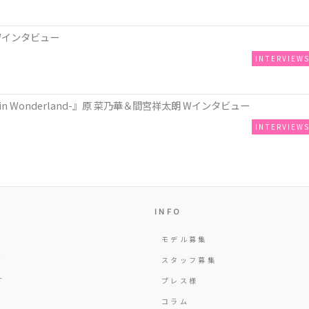
Wインタビュー
INTERVIEW
n Wonderland-』原 菜乃華＆間宮祥太朗 Wインタビュー
INTERVIEW
INFO
モデル募集
Y
スタッフ募集
T
プレス様
コラム