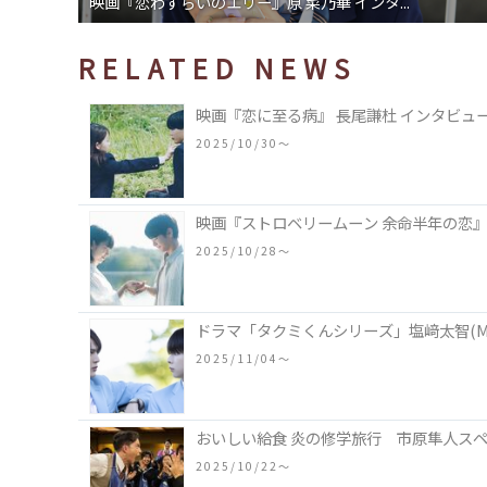
映画『恋わずらいのエリー』原 菜乃華 インタ...
RELATED NEWS
映画『恋に至る病』 長尾謙杜 インタビュ
2025/10/30〜
映画『ストロベリームーン 余命半年の恋』
2025/10/28〜
ドラマ「タクミくんシリーズ」塩﨑太智(M
2025/11/04〜
おいしい給食 炎の修学旅行 市原隼人ス
2025/10/22〜