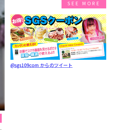
SEE MORE
@sgs109com からのツイート