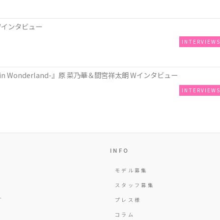
Wインタビュー
INTERVIEW
n Wonderland-』原 菜乃華＆間宮祥太朗 Wインタビュー
INTERVIEW
INFO
モデル募集
Y
スタッフ募集
T
プレス様
コラム