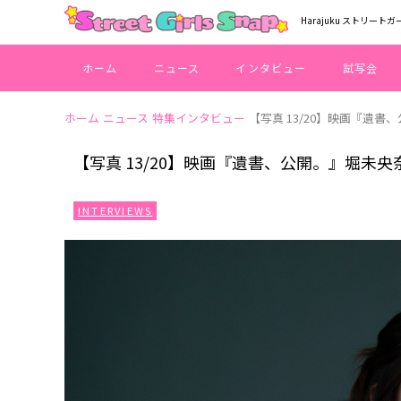
Harajuku ストリートガ
ホーム
ニュース
インタビュー
試写会
ホーム
ニュース
特集インタビュー
【写真 13/20】映画『遺書
【写真 13/20】映画『遺書、公開。』堀未央
INTERVIEWS