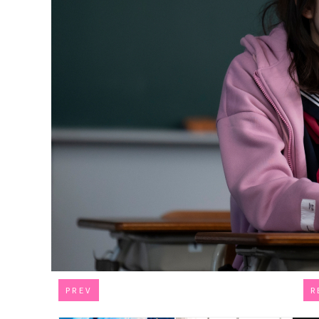
PREV
R