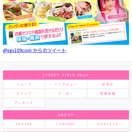
@sgs109com からのツイート
STREET GIRLS SNAP
ニュース
インタビュー
試写会
スナップ
クーポン
原宿店舗
プレゼント
ABOUT
SGS109
COMPANY
CONTACT