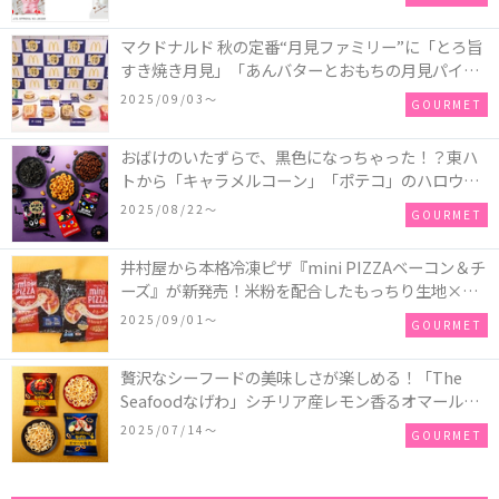
マクドナルド 秋の定番“月見ファミリー”に「とろ旨
すき焼き月見」「あんバターとおもちの月見パイ」
「月見マ ックシェイク 山梨県産シャインマスカット
2025/09/03〜
GOURMET
味」が新登場！
おばけのいたずらで、黒色になっちゃった！？東ハ
トから「キャラメルコーン」「ポテコ」のハロウィ
ン限定商品が新発売♪
2025/08/22〜
GOURMET
井村屋から本格冷凍ピザ『mini PIZZAベーコン＆チ
ーズ』が新発売！米粉を配合したもっちり生地×ご
ろごろ具材×とろけるチーズで満足感たっぷりのピ
2025/09/01〜
GOURMET
ザ♪
贅沢なシーフードの美味しさが楽しめる！「The
Seafoodなげわ」シチリア産レモン香るオマール海
老味、安曇野産わさび香るうに味が期間限定で新発
2025/07/14〜
GOURMET
売