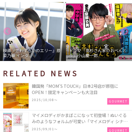
映画『恋わずらいのエリー』原
ドラマ「高杉さん家のおべんと
菜乃華 インタ...
う」小山慶一郎...
RELATED NEWS
韓国発「MOM'S TOUCH」日本2号店が原宿に
OPEN！限定キャンペーンも大注目
2025/10/08〜
GOURMET
マイメロディがかまぼこになって初登場！ぬいぐる
みのようなフォルムが可愛い「マイメロディ シナモ
ロール かまぼこ」が新発売
2025/09/01〜
GOURMET