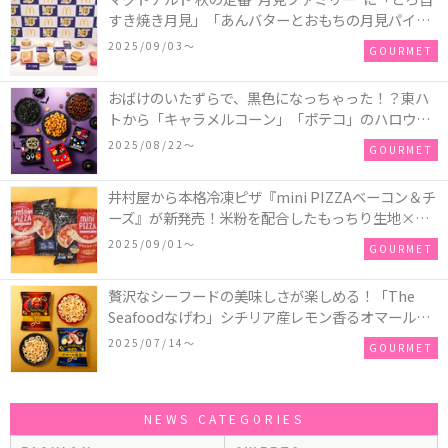
すき焼き月見」「あんバターとおもちの月見パイ」
「月見マ ックシェイク 山梨県産シャインマスカット
2025/09/03〜
GOURMET
味」が新登場！
おばけのいたずらで、黒色になっちゃった！？東ハ
トから「キャラメルコーン」「ポテコ」のハロウィ
ン限定商品が新発売♪
2025/08/22〜
GOURMET
井村屋から本格冷凍ピザ『mini PIZZAベーコン＆チ
ーズ』が新発売！米粉を配合したもっちり生地×ご
ろごろ具材×とろけるチーズで満足感たっぷりのピ
2025/09/01〜
GOURMET
ザ♪
贅沢なシーフードの美味しさが楽しめる！「The
Seafoodなげわ」シチリア産レモン香るオマール海
老味、安曇野産わさび香るうに味が期間限定で新発
2025/07/14〜
GOURMET
売
NEWS CATEGORIES