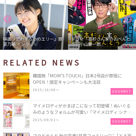
映画『恋わずらいのエリー』原
ドラマ「高杉さん家のおべんと
菜乃華 インタ...
う」小山慶一郎...
RELATED NEWS
韓国発「MOM'S TOUCH」日本2号店が原宿に
OPEN！限定キャンペーンも大注目
2025/10/08〜
GOURMET
マイメロディがかまぼこになって初登場！ぬいぐる
みのようなフォルムが可愛い「マイメロディ シナモ
ロール かまぼこ」が新発売
2025/09/01〜
GOURMET
マクドナルド 秋の定番“月見ファミリー”に「とろ旨