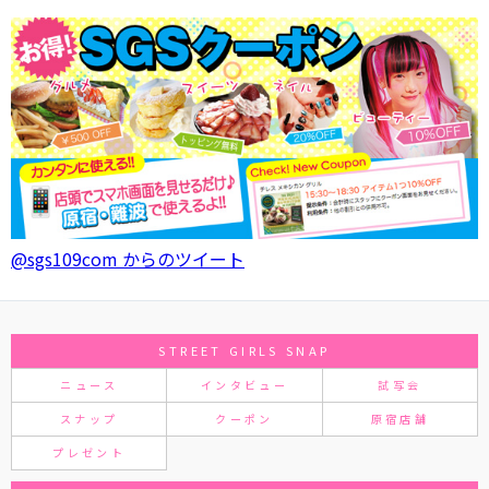
@sgs109com からのツイート
STREET GIRLS SNAP
ニュース
インタビュー
試写会
スナップ
クーポン
原宿店舗
プレゼント