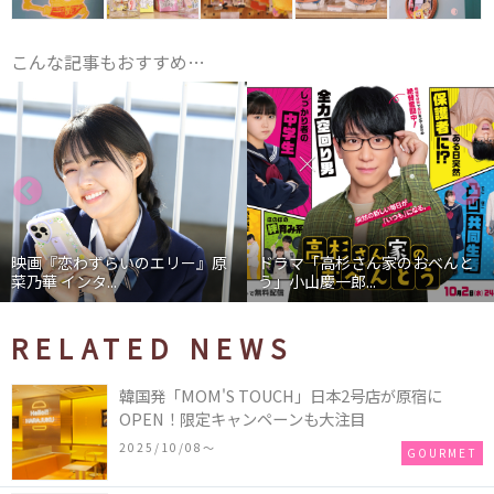
こんな記事もおすすめ…
映画『恋わずらいのエリー』原
ドラマ「高杉さん家のおべんと
菜乃華 インタ...
う」小山慶一郎...
RELATED NEWS
韓国発「MOM'S TOUCH」日本2号店が原宿に
OPEN！限定キャンペーンも大注目
2025/10/08〜
GOURMET