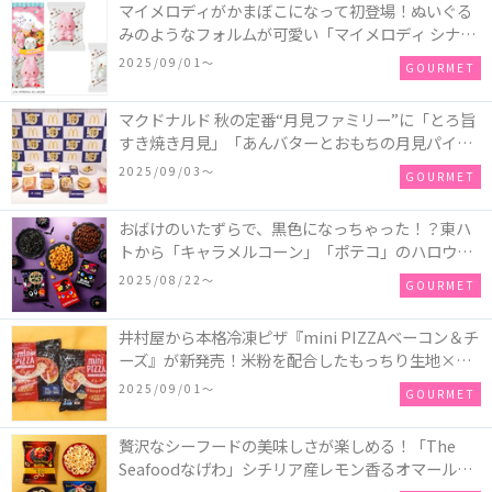
マイメロディがかまぼこになって初登場！ぬいぐる
みのようなフォルムが可愛い「マイメロディ シナモ
ロール かまぼこ」が新発売
2025/09/01〜
GOURMET
マクドナルド 秋の定番“月見ファミリー”に「とろ旨
すき焼き月見」「あんバターとおもちの月見パイ」
「月見マ ックシェイク 山梨県産シャインマスカット
2025/09/03〜
GOURMET
味」が新登場！
おばけのいたずらで、黒色になっちゃった！？東ハ
トから「キャラメルコーン」「ポテコ」のハロウィ
ン限定商品が新発売♪
2025/08/22〜
GOURMET
井村屋から本格冷凍ピザ『mini PIZZAベーコン＆チ
ーズ』が新発売！米粉を配合したもっちり生地×ご
ろごろ具材×とろけるチーズで満足感たっぷりのピ
2025/09/01〜
GOURMET
ザ♪
贅沢なシーフードの美味しさが楽しめる！「The
Seafoodなげわ」シチリア産レモン香るオマール海
老味、安曇野産わさび香るうに味が期間限定で新発