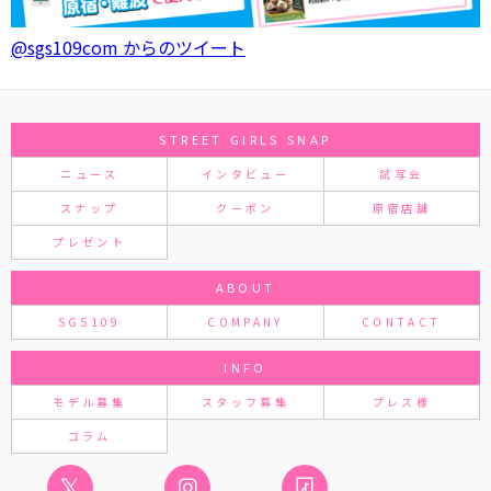
@sgs109com からのツイート
STREET GIRLS SNAP
ニュース
インタビュー
試写会
スナップ
クーポン
原宿店舗
プレゼント
ABOUT
SGS109
COMPANY
CONTACT
INFO
モデル募集
スタッフ募集
プレス様
コラム
𝕏