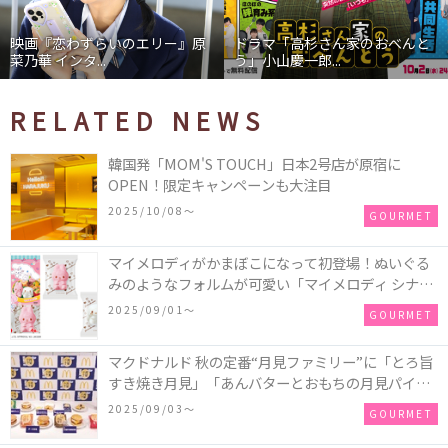
映画『恋わずらいのエリー』原
ドラマ「高杉さん家のおべんと
菜乃華 インタ...
う」小山慶一郎...
RELATED NEWS
韓国発「MOM'S TOUCH」日本2号店が原宿に
OPEN！限定キャンペーンも大注目
2025/10/08〜
GOURMET
マイメロディがかまぼこになって初登場！ぬいぐる
みのようなフォルムが可愛い「マイメロディ シナモ
ロール かまぼこ」が新発売
2025/09/01〜
GOURMET
マクドナルド 秋の定番“月見ファミリー”に「とろ旨
すき焼き月見」「あんバターとおもちの月見パイ」
「月見マ ックシェイク 山梨県産シャインマスカット
2025/09/03〜
GOURMET
味」が新登場！