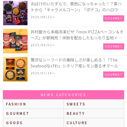
おばけのいたずらで、黒色になっちゃった！？東ハ
トから「キャラメルコーン」「ポテコ」のハロウィ
ン限定商品が新発売♪
2025/08/22〜
GOURMET
井村屋から本格冷凍ピザ『mini PIZZAベーコン＆チ
ーズ』が新発売！米粉を配合したもっちり生地×ご
ろごろ具材×とろけるチーズで満足感たっぷりのピ
2025/09/01〜
GOURMET
ザ♪
贅沢なシーフードの美味しさが楽しめる！「The
Seafoodなげわ」シチリア産レモン香るオマール海
老味、安曇野産わさび香るうに味が期間限定で新発
2025/07/14〜
GOURMET
売
NEWS CATEGORIES
FASHION
SWEETS
GOURMET
BEAUTY
GOODS
CULTURE