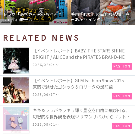
ドラマ「高杉さん家のおべんと
映画『わたしの幸せな結婚』髙
う」小山慶一郎...
石あかり インタ...
RELATED NEWS
【イベントレポート】BABY, THE STARS SHINE
BRIGHT / ALICE and the PIRATES BRAND-NEW
COLLECTION in TOKYO
2026/02/04〜
FASHION
【イベントレポート】GLM Fashion Show 2025 –
原宿で魅せたゴシック＆ロリータの最前線
2025/09/17〜
FASHION
キキ＆ララがキラキラ輝く星空を自由に飛び回る、
幻想的な世界観を表現♡ サマンサベガから『リトル
ツインスターズ』50周年アニバーサリーイヤー』を
2025/09/01〜
FASHION
記念したコレクションが登場