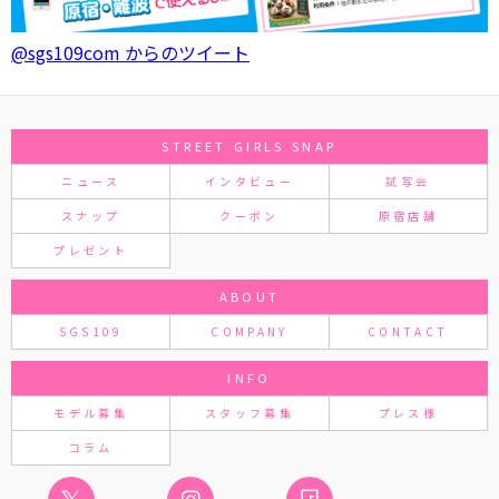
@sgs109com からのツイート
STREET GIRLS SNAP
ニュース
インタビュー
試写会
スナップ
クーポン
原宿店舗
プレゼント
ABOUT
SGS109
COMPANY
CONTACT
INFO
モデル募集
スタッフ募集
プレス様
コラム
𝕏