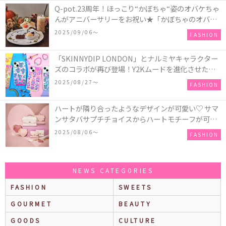
Q-pot.23周年！ほっこり“かぼちゃ“姿のオバケちゃ
んがアニバーサリーをお祝い★「かぼちゃのオバケ
ーキアクセサリー」が新発売！Q-pot CAFE.では
2025/09/06〜
FASHION
「かぼちゃのオバケーキプレート」も登場
「SKINNYDIP LONDON」とナルミヤキャラクター
ズのコラボが再び登場！Y2Kムードを進化させた新
作コレクションを発売♪
2025/08/27〜
FASHION
ハートが隣り合ったようなデザインが可愛い♡ サマ
ンサタバサプチチョイスからハートモチーフが可愛
いHeart Collectionが発売！
2025/08/06〜
FASHION
NEWS CATEGORIES
FASHION
SWEETS
GOURMET
BEAUTY
GOODS
CULTURE