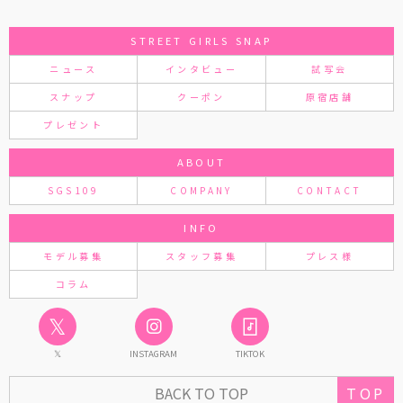
STREET GIRLS SNAP
ニュース
インタビュー
試写会
スナップ
クーポン
原宿店舗
プレゼント
ABOUT
SGS109
COMPANY
CONTACT
INFO
モデル募集
スタッフ募集
プレス様
コラム
𝕏
𝕏
INSTAGRAM
TIKTOK
BACK TO TOP
TOP