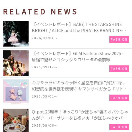
RELATED NEWS
【イベントレポート】BABY, THE STARS SHINE
BRIGHT / ALICE and the PIRATES BRAND-NEW
COLLECTION in TOKYO
2026/02/04〜
FASHION
【イベントレポート】GLM Fashion Show 2025 –
原宿で魅せたゴシック＆ロリータの最前線
2025/09/17〜
FASHION
キキ＆ララがキラキラ輝く星空を自由に飛び回る、
幻想的な世界観を表現♡ サマンサベガから『リトル
ツインスターズ』50周年アニバーサリーイヤー』を
2025/09/01〜
FASHION
記念したコレクションが登場
Q-pot.23周年！ほっこり“かぼちゃ“姿のオバケちゃ
んがアニバーサリーをお祝い★「かぼちゃのオバケ
ーキアクセサリー」が新発売！Q-pot CAFE.では
2025/09/06〜
FASHION
「かぼちゃのオバケーキプレート」も登場