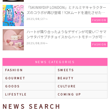
「SKINNYDIP LONDON」とナルミヤキャラクター
ズのコラボが再び登場！Y2Kムードを進化させた新
作コレクションを発売♪
2025/08/27〜
FASHION
ハートが隣り合ったようなデザインが可愛い♡ サマ
ンサタバサプチチョイスからハートモチーフが可愛
いHeart Collectionが発売！
2025/08/06〜
FASHION
NEWS CATEGORIES
FASHION
SWEETS
GOURMET
BEAUTY
GOODS
CULTURE
LIFESTYLE
COMING UP
NEWS SEARCH