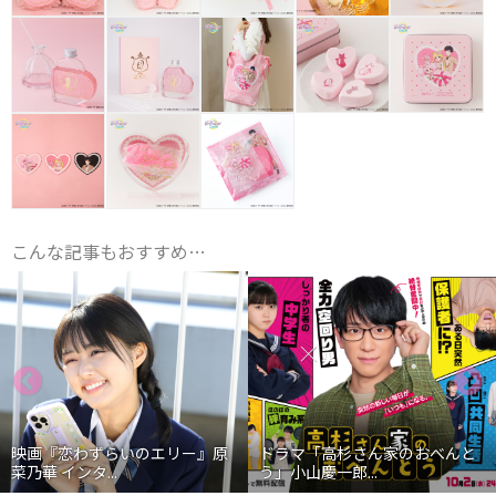
こんな記事もおすすめ…
映画『恋わずらいのエリー』原
ドラマ「高杉さん家のおべんと
菜乃華 インタ...
う」小山慶一郎...