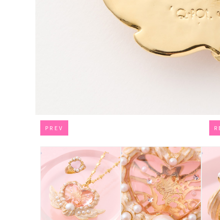
PREV
R