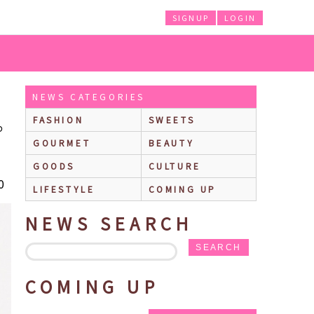
SIGNUP
LOGIN
と詰め込んだハートフルなコレクション♡
NEWS CATEGORIES
FASHION
SWEETS
ゅ
GOURMET
BEAUTY
GOODS
CULTURE
0
LIFESTYLE
COMING UP
NEWS SEARCH
SEARCH
COMING UP