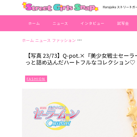
Harajuku ストリートガ
ホーム
ニュース
インタビュー
試写会
ホーム
ニュース
ファッション
【写真 23/73】Q-pot.×
【写真 23/73】Q-pot.×『美少女戦士セ
っと詰め込んだハートフルなコレクション♡
FASHION