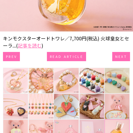
キンモクスターオードトワレ／7,700円(税込) 火球皇女とセ
ーラ...(
記事を読む
)
PREV
READ ARTICLE
NEXT