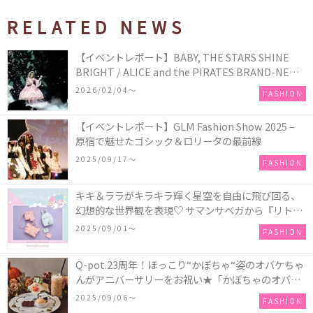
RELATED NEWS
【イベントレポート】BABY, THE STARS SHINE
BRIGHT / ALICE and the PIRATES BRAND-NEW
COLLECTION in TOKYO
2026/02/04〜
FASHION
【イベントレポート】GLM Fashion Show 2025 –
原宿で魅せたゴシック＆ロリータの最前線
2025/09/17〜
FASHION
キキ＆ララがキラキラ輝く星空を自由に飛び回る、
幻想的な世界観を表現♡ サマンサベガから『リトル
ツインスターズ』50周年アニバーサリーイヤー』を
2025/09/01〜
FASHION
記念したコレクションが登場
Q-pot.23周年！ほっこり“かぼちゃ“姿のオバケちゃ
んがアニバーサリーをお祝い★「かぼちゃのオバケ
ーキアクセサリー」が新発売！Q-pot CAFE.では
2025/09/06〜
FASHION
「かぼちゃのオバケーキプレート」も登場