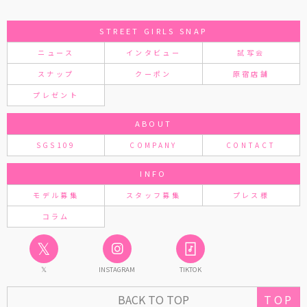
STREET GIRLS SNAP
ニュース
インタビュー
試写会
スナップ
クーポン
原宿店舗
プレゼント
ABOUT
SGS109
COMPANY
CONTACT
INFO
モデル募集
スタッフ募集
プレス様
コラム
𝕏
𝕏
INSTAGRAM
TIKTOK
BACK TO TOP
TOP