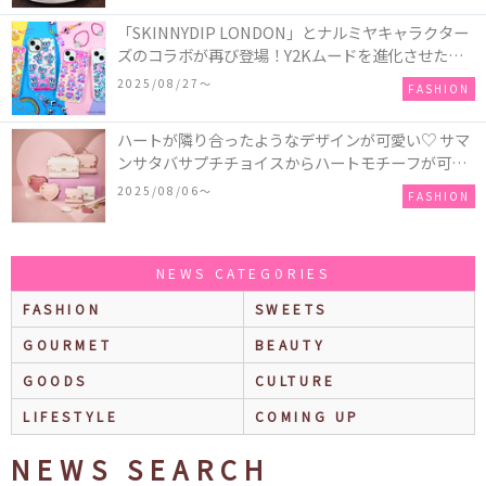
「SKINNYDIP LONDON」とナルミヤキャラクター
ズのコラボが再び登場！Y2Kムードを進化させた新
作コレクションを発売♪
2025/08/27〜
FASHION
ハートが隣り合ったようなデザインが可愛い♡ サマ
ンサタバサプチチョイスからハートモチーフが可愛
いHeart Collectionが発売！
2025/08/06〜
FASHION
NEWS CATEGORIES
FASHION
SWEETS
GOURMET
BEAUTY
GOODS
CULTURE
LIFESTYLE
COMING UP
NEWS SEARCH