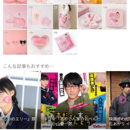
こんな記事もおすすめ…
ドラマ「高杉さん家のおべんと
映画『わたしの幸せな結婚』髙
う」小山慶一郎...
石あかり インタ...