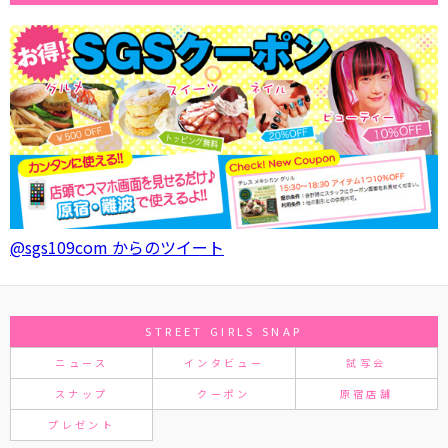
@sgs109com からのツイート
STREET GIRLS SNAP
ニュース
インタビュー
試写会
スナップ
クーポン
原宿店舗
プレゼント