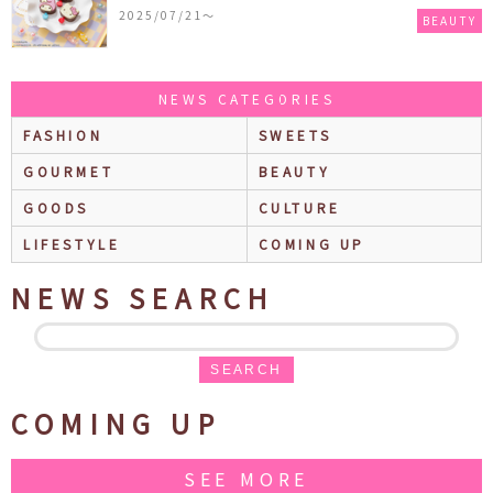
ぐ香りの保湿バームが登場！
2025/07/21〜
BEAUTY
NEWS CATEGORIES
FASHION
SWEETS
GOURMET
BEAUTY
GOODS
CULTURE
LIFESTYLE
COMING UP
NEWS SEARCH
SEARCH
COMING UP
SEE MORE