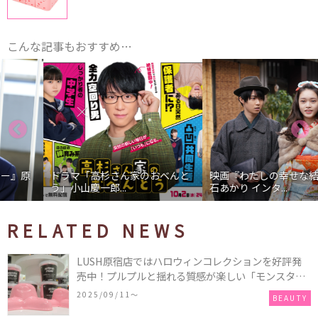
こんな記事もおすすめ…
ドラマ「高杉さん家のおべんと
映画『わたしの幸せな結婚』髙
う」小山慶一郎...
石あかり インタ...
RELATED NEWS
LUSH原宿店ではハロウィンコレクションを好評発
売中！プルプルと揺れる質感が楽しい「モンスター
オクトパス」や定番の「ゴースティー」「パンキン
2025/09/11〜
BEAUTY
ナンキン」など♪＜レポ＞