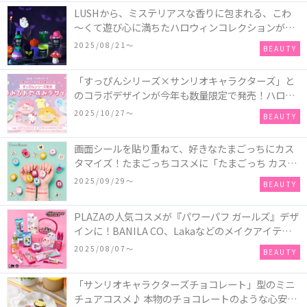
LUSHから、ミステリアスな香りに包まれる、こわ
～くて遊び心に満ちたハロウィンコレクションが新
発売！頭と胴体に分かれたバスアイテムを組み合わ
2025/08/21〜
BEAUTY
せてキャラクターを完成させる新作「モンスター・
マッシュアップ」シリーズなど♪
「すっぴんシリーズ×サンリオキャラクターズ」と
のコラボデザインが今年も数量限定で発売！ハロー
キティ、ポムポムプリン、ポチャッコ、ハンギョド
2025/10/27〜
BEAUTY
ンの4種類♪
画面シールを貼り重ねて、好きなたまごっちにカス
タマイズ！たまごっちコスメに「たまごっち カスタ
ム!!リップ＆チーク」が新登場
2025/09/29〜
BEAUTY
PLAZAの人気コスメが『パワーパフ ガールズ』デザ
インに！BANILA CO、Lakaなどのメイクアイテム
に、＆honeyやSign+などのヘアアイテム、VTや
2025/08/07〜
BEAUTY
Anuaなどのスキンケアアイテムも♡
「サンリオキャラクターズチョコレート」型のミニ
チュアコスメ♪ 本物のチョコレートのような心安ら