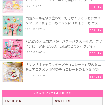
キティ、ポムポムプリン、ポチャッコ、ハンギョド
2025/10/27〜
BEAUTY
ンの4種類♪
画面シールを貼り重ねて、好きなたまごっちにカス
タマイズ！たまごっちコスメに「たまごっち カスタ
ム!!リップ＆チーク」が新登場
2025/09/29〜
BEAUTY
PLAZAの人気コスメが『パワーパフ ガールズ』デザ
インに！BANILA CO、Lakaなどのメイクアイテム
に、＆honeyやSign+などのヘアアイテム、VTや
2025/08/07〜
BEAUTY
Anuaなどのスキンケアアイテムも♡
「サンリオキャラクターズチョコレート」型のミニ
チュアコスメ♪ 本物のチョコレートのような心安ら
ぐ香りの保湿バームが登場！
2025/07/21〜
BEAUTY
NEWS CATEGORIES
FASHION
SWEETS