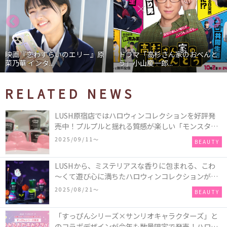
映画『恋わずらいのエリー』原
ドラマ「高杉さん家のおべんと
菜乃華 インタ...
う」小山慶一郎...
RELATED NEWS
LUSH原宿店ではハロウィンコレクションを好評発
売中！プルプルと揺れる質感が楽しい「モンスター
オクトパス」や定番の「ゴースティー」「パンキン
2025/09/11〜
BEAUTY
ナンキン」など♪＜レポ＞
LUSHから、ミステリアスな香りに包まれる、こわ
～くて遊び心に満ちたハロウィンコレクションが新
発売！頭と胴体に分かれたバスアイテムを組み合わ
2025/08/21〜
BEAUTY
せてキャラクターを完成させる新作「モンスター・
マッシュアップ」シリーズなど♪
「すっぴんシリーズ×サンリオキャラクターズ」と
のコラボデザインが今年も数量限定で発売！ハロー