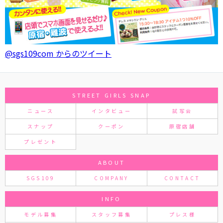
@sgs109com からのツイート
STREET GIRLS SNAP
ニュース
インタビュー
試写会
スナップ
クーポン
原宿店舗
プレゼント
ABOUT
SGS109
COMPANY
CONTACT
INFO
モデル募集
スタッフ募集
プレス様