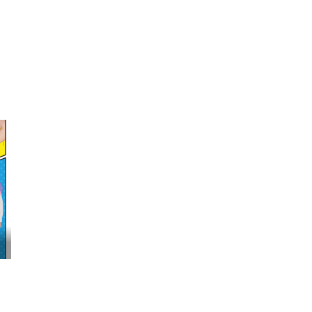
しの幸せな結婚』髙石あかり インタ...
映画『FUNNY