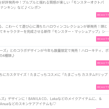
ンを好評発売中！プルプルと揺れる質感が楽しい「モンスターオクトパ
 ナンキン」など♪＜レポ＞
BEAUT
れる、こわ～くて遊び心に満ちたハロウィンコレクションが新発売！頭と
てキャラクターを完成させる新作「モンスター・マッシュアップ」シリ
BEAUT
ーズ」とのコラボデザインが今年も数量限定で発売！ハローキティ、ポ
の4種類♪
BEAUT
にカスタマイズ！たまごっちコスメに「たまごっち カスタム!!リップ
BEAUT
ズ』デザインに！BANILA CO、Lakaなどのメイクアイテムに、＆
TやAnuaなどのスキンケアアイテムも♡