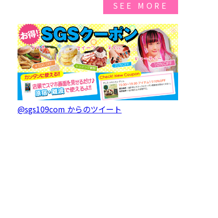
SEE MORE
@sgs109com からのツイート