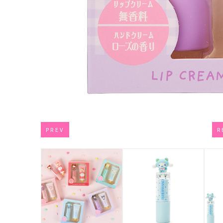
PREV
R