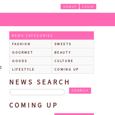
SIGNUP
LOGIN
スメ・コスメ収納インテリア」が発売！
NEWS CATEGORIES
FASHION
SWEETS
GOURMET
BEAUTY
GOODS
CULTURE
0
LIFESTYLE
COMING UP
NEWS SEARCH
SEARCH
COMING UP