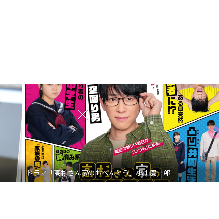
「高杉さん家のおべんとう」小山慶一郎...
映画『わた