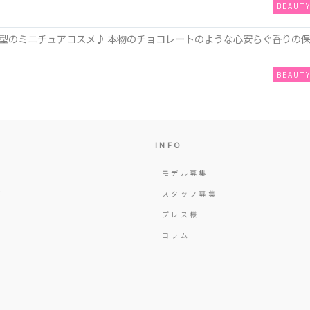
BEAUT
型のミニチュアコスメ♪ 本物のチョコレートのような心安らぐ香りの
BEAUT
INFO
モデル募集
Y
スタッフ募集
T
プレス様
コラム