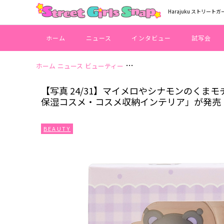
Harajuku ストリートガ
ホーム
ニュース
インタビュー
試写会
ホーム
ニュース
ビューティー
【写真 24/31】マイメロやシ
【写真 24/31】マイメロやシナモンのく
保湿コスメ・コスメ収納インテリア」が発売
BEAUTY