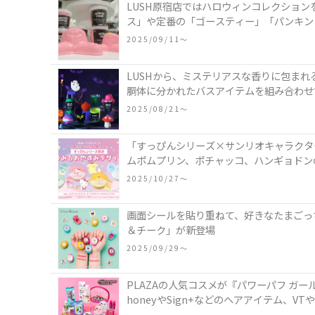
LUSH原宿店ではハロウィンコレクショ
ス」や定番の「ゴースティー」「パンキン
2025/09/11〜
LUSHから、ミステリアスな香りに包ま
胴体に分かれたバスアイテムを組み合わせ
ーズなど♪
2025/08/21〜
「すっぴんシリーズ×サンリオキャラクタ
ムポムプリン、ポチャッコ、ハンギョドン
2025/10/27〜
画面シールを貼り重ねて、好きなたまごっち
＆チーク」が新登場
2025/09/29〜
PLAZAの人気コスメが『パワーパフ ガール
honeyやSign+などのヘアアイテム、V