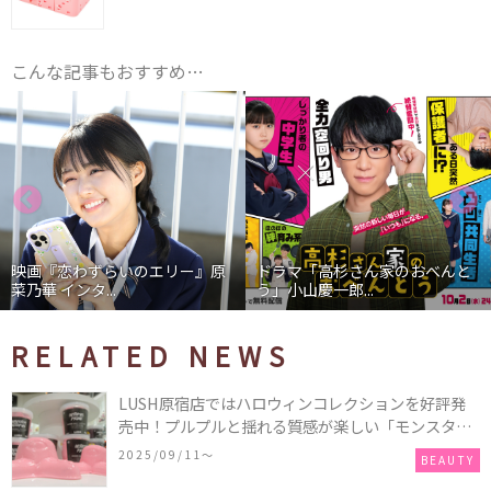
こんな記事もおすすめ…
映画『恋わずらいのエリー』原
ドラマ「高杉さん家のおべんと
菜乃華 インタ...
う」小山慶一郎...
RELATED NEWS
LUSH原宿店ではハロウィンコレクションを好評発
売中！プルプルと揺れる質感が楽しい「モンスター
オクトパス」や定番の「ゴースティー」「パンキン
2025/09/11〜
BEAUTY
ナンキン」など♪＜レポ＞