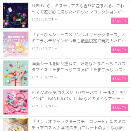
LUSHから、ミステリアスな香りに包まれる、こわ
～くて遊び心に満ちたハロウィンコレクションが新
発売！頭と胴体に分かれたバスアイテムを組み合わ
2025/08/21〜
BEAUTY
せてキャラクターを完成させる新作「モンスター・
マッシュアップ」シリーズなど♪
「すっぴんシリーズ×サンリオキャラクターズ」と
のコラボデザインが今年も数量限定で発売！ハロー
キティ、ポムポムプリン、ポチャッコ、ハンギョド
2025/10/27〜
BEAUTY
ンの4種類♪
画面シールを貼り重ねて、好きなたまごっちにカス
タマイズ！たまごっちコスメに「たまごっち カスタ
ム!!リップ＆チーク」が新登場
2025/09/29〜
BEAUTY
PLAZAの人気コスメが『パワーパフ ガールズ』デザ
インに！BANILA CO、Lakaなどのメイクアイテム
に、＆honeyやSign+などのヘアアイテム、VTや
2025/08/07〜
BEAUTY
Anuaなどのスキンケアアイテムも♡
「サンリオキャラクターズチョコレート」型のミニ
チュアコスメ♪ 本物のチョコレートのような心安ら