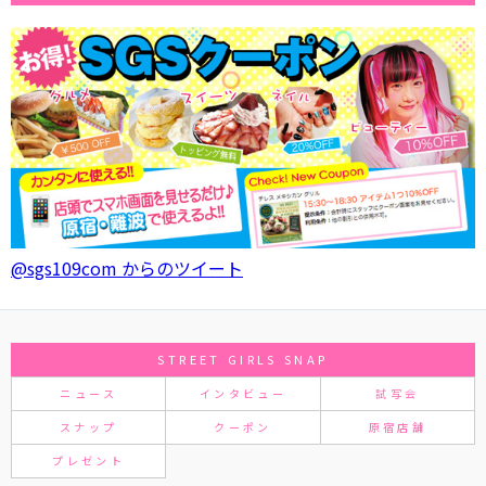
@sgs109com からのツイート
STREET GIRLS SNAP
ニュース
インタビュー
試写会
スナップ
クーポン
原宿店舗
プレゼント