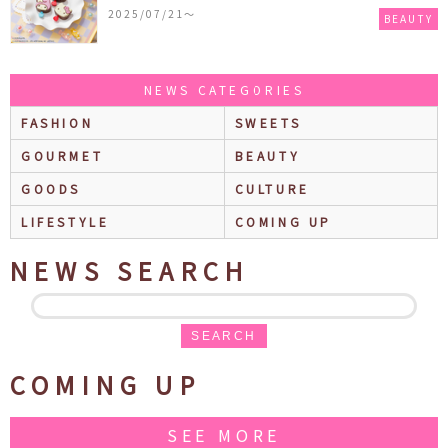
ぐ香りの保湿バームが登場！
2025/07/21〜
BEAUTY
NEWS CATEGORIES
FASHION
SWEETS
GOURMET
BEAUTY
GOODS
CULTURE
LIFESTYLE
COMING UP
NEWS SEARCH
SEARCH
COMING UP
SEE MORE