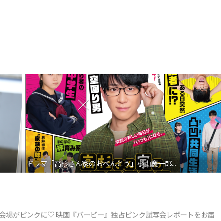
ドラマ「高杉さん家のおべんとう」小山慶一郎...
会場がピンクに♡ 映画『バービー』独占ピンク試写会レポートをお届