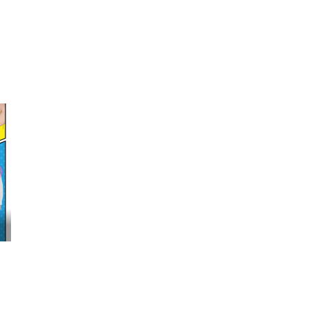
映画『わたしの幸せな結婚』髙石あかり インタ...