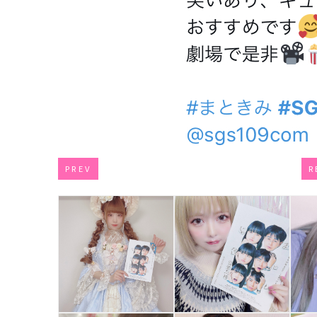
PREV
R