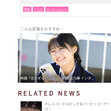
映画
アニメ
セーラームーン
こんな記事もおすすめ…
映画『恋わずらいのエリー』原 菜乃華 インタ...
RELATED NEWS
ドレスコードはピンク＆バービーコーデ！
け！