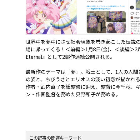
世界中を夢中にさせ社会現象を巻き起こした伝説の
場に帰ってくる！＜前編＞1月8日(金)、＜後編＞2
Eternal』として2部作連続公開される。
最新作のテーマは「夢」。戦士として、1人の人間
の姿と、ちびうさとエリオスの淡い初恋が描かれる
作者・武内直子を総監修に迎え、監督に今千秋、キャ
ン・作画監督を務めた只野和子が務める。
この記事の関連キーワード