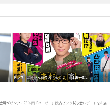
ドラマ「高杉さん家のおべんとう」小山慶一郎...
会場がピンクに♡ 映画『バービー』独占ピンク試写会レポートをお届