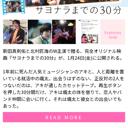
54 photos
total
新田真剣佑と北村匠海のW主演で贈る、完全オリジナル映
画『サヨナラまでの30分』が、1月24日(金)に公開される。
1年前に死んだ人気ミュージシャンのアキと、人と距離を置
いている就活中の颯太。出会うはずのない、正反対の2人を
つないだのは、アキが遺したカセットテープ。再生ボタン
を押した30分間だけ、アキは颯太の体を借りて、恋人やバ
ンド仲間に会いに行く。それは颯太と彼女との出会いでも
あった――。
READ MORE