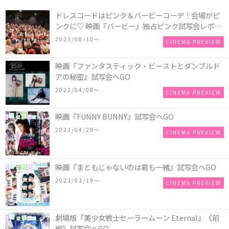
ドレスコードはピンク＆バービーコーデ！会場がピ
ンクに♡ 映画『バービー』独占ピンク試写会レポー
トをお届け！
2023/08/10〜
CINEMA PREVIEW
映画『ファンタスティック・ビーストとダンブルド
アの秘密』試写会へGO
2022/04/08〜
CINEMA PREVIEW
映画『FUNNY BUNNY』試写会へGO
2021/04/29〜
CINEMA PREVIEW
映画『まともじゃないのは君も一緒』試写会へGO
2021/03/19〜
CINEMA PREVIEW
劇場版『美少女戦士セーラームーン Eternal』《前
編》試写会へGO