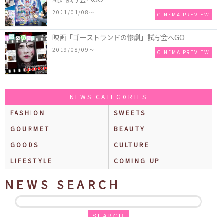
2021/01/08〜
CINEMA PREVIEW
映画「ゴーストランドの惨劇」試写会へGO
2019/08/09〜
CINEMA PREVIEW
NEWS CATEGORIES
FASHION
SWEETS
GOURMET
BEAUTY
GOODS
CULTURE
LIFESTYLE
COMING UP
NEWS SEARCH
SEARCH