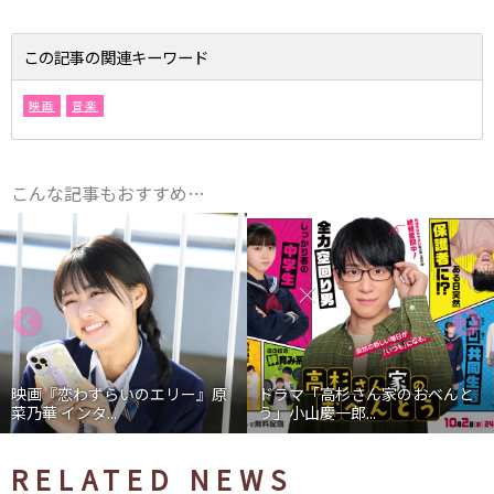
この記事の関連キーワード
映画
音楽
こんな記事もおすすめ…
映画『恋わずらいのエリー』原
ドラマ「高杉さん家のおべんと
菜乃華 インタ...
う」小山慶一郎...
RELATED NEWS