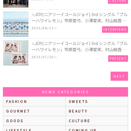
CULTURE
≒JOY(ニアリーイコールジョイ) 3rd シングル「ブル
ーハワイレモン」市原愛弓、小澤愛実、村山結香 イ
ンタビュー
2025/06/11〜
INTERVIEWS
≒JOY(ニアリーイコールジョイ) 3rd シングル「ブル
ーハワイレモン」市原愛弓、小澤愛実、村山結香 イ
ンタビュー記念“直筆サイン入りチェキ”／2名様
2025/07/20〜
PRESENT
NEXT
NEWS CATEGORIES
FASHION
SWEETS
GOURMET
BEAUTY
GOODS
CULTURE
LIFESTYLE
COMING UP