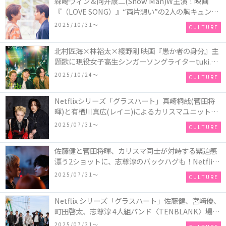
森崎ウィン＆向井康二(Snow Man)W主演！映画
『（LOVE SONG）』“両片想い”の2人の胸キュン必
至の瞬間を切り取った場面写真が到着！『映画ノベ
2025/10/31〜
CULTURE
ライズ（LOVE SONG）』も発売決定！
北村匠海×林裕太×綾野剛 映画『愚か者の身分』主
題歌に現役⼥⼦⾼⽣シンガーソングライターtuki.が
決定！それぞれの⽣きざまをエモーショナルに描く
2025/10/24〜
CULTURE
予告編＆本ビジュアルが解禁
Netflixシリーズ「グラスハート」真崎桐哉(菅田将
暉)と有栖川真広(レイニ)によるカリスマユニット
「OVER CHROME(オーヴァークローム)」の場面写
2025/07/31〜
CULTURE
真＆メイキングカットが解禁！
佐藤健と菅田将暉、カリスマ同士が対峙する緊迫感
漂う2ショットに、志尊淳のバックハグも！Netflix
シリーズ「グラスハート」キャラクター特別映像＆
2025/07/31〜
CULTURE
新場面写真が解禁！
Netflix シリーズ「グラスハート」佐藤健、宮﨑優、
町田啓太、志尊淳 4人組バンド〈TENBLANK〉場面
写真＆アルバムジャケ写風アートが解禁！
2025/07/31〜