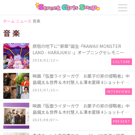
ホーム
ニュース
音楽
音楽
原宿の地下に“新章”誕生――『KAWAII MONSTER
LAND - HARAJUKU -』オープニングセレモニー
2026/02/12〜
CULTURE
映画『仮面ライダーガヴ お菓子の家の侵略者』中
島颯太＆世界＆木村慧人＆澤本夏輝 4ショットイン
タビュー
2025/07/25〜
INTERVIEWS
映画『仮面ライダーガヴ お菓子の家の侵略者』中
島颯太＆世界＆木村慧人＆澤本夏輝 4ショットイン
タビュー記念 “直筆サイン入りチェキ”／1名様
2025/09/07〜
PRESENT