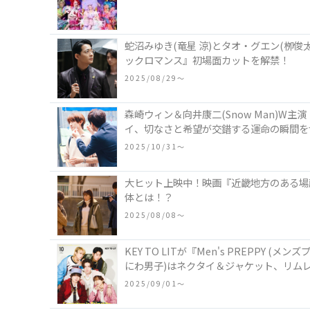
蛇沼みゆき(⻯星 涼)とタオ・グエン(栁
ックロマンス』初場⾯カットを解禁！
2025/08/29〜
森崎ウィン＆向井康二(Snow Man)W主
イ、切なさと希望が交錯する運命の瞬間を
2025/10/31〜
大ヒット上映中！映画『近畿地方のある場
体とは！？
2025/08/08〜
KEY TO LITが『Men's PREPPY
にわ男子)はネクタイ＆ジャケット、リムレ
2025/09/01〜