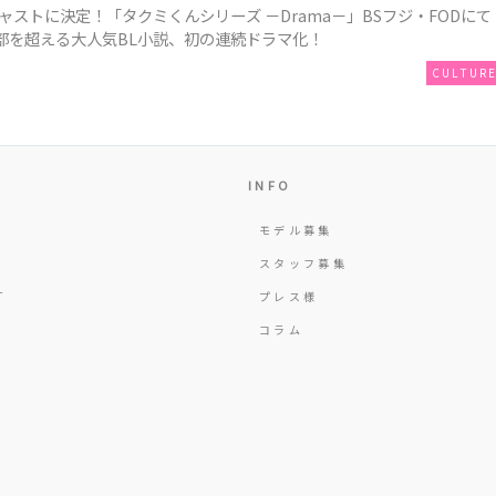
ストに決定！「タクミくんシリーズ －Drama－」BSフジ・FODにて
部を超える大人気BL小説、初の連続ドラマ化！
CULTUR
INFO
モデル募集
Y
スタッフ募集
T
プレス様
コラム