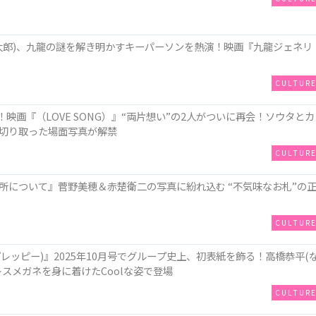
俊太郎)、九⿓の謎を解き明かすキーパーソンを熱演！映画『九⿓ジェネリ
CULTUR
演！映画『（LOVE SONG）』“両片想い”の2人がついに再会！ソウタとカ
切り取った場面写真が解禁
CULTUR
所について』菅野美穂＆赤楚衛二の写真に紛れ込む “不気味なお札”の
CULTUR
 (メンズプレッピー)』2025年10月号でグループ史上、初表紙を飾る！高橋恭平(
スメガネを身に着けたCoolな姿で登場
CULTUR