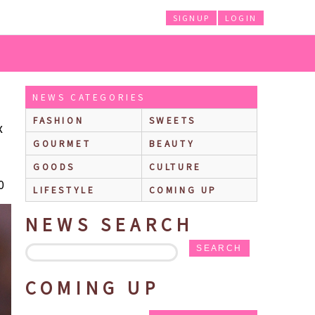
SIGNUP
LOGIN
ズ「グラスハート」キャラクター特別映像＆新場面写真が解禁！
NEWS CATEGORIES
FASHION
SWEETS
x
GOURMET
BEAUTY
GOODS
CULTURE
0
LIFESTYLE
COMING UP
NEWS SEARCH
SEARCH
COMING UP