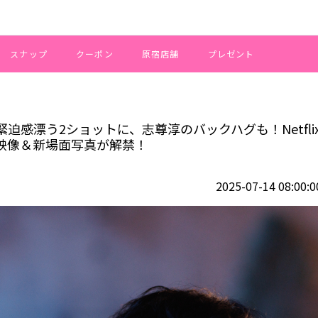
スナップ
クーポン
原宿店舗
プレゼント
峙する緊迫感漂う2ショットに、志尊淳のバックハグも！Netflixシリー
感漂う2ショットに、志尊淳のバックハグも！Netfli
映像＆新場面写真が解禁！
2025-07-14 08:00:0