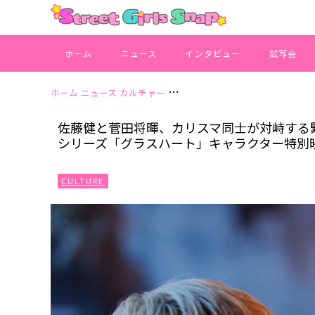
ホーム
ニュース
インタビュー
試写会
ホーム
ニュース
カルチャー
佐藤健と菅田将暉、カリスマ同士が対
佐藤健と菅田将暉、カリスマ同士が対峙する緊迫
シリーズ「グラスハート」キャラクター特別
CULTURE