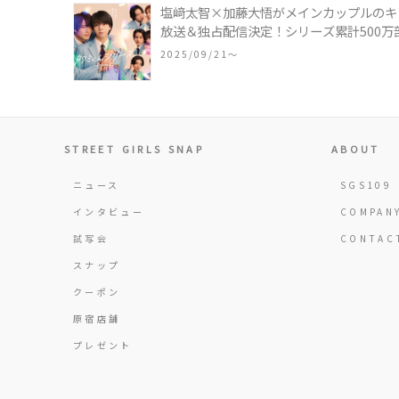
塩﨑太智×加藤大悟がメインカップルのキャ
放送＆独占配信決定！シリーズ累計500万
2025/09/21〜
STREET GIRLS SNAP
ABOUT
ニュース
SGS109
インタビュー
COMPAN
試写会
CONTAC
スナップ
クーポン
原宿店舗
プレゼント