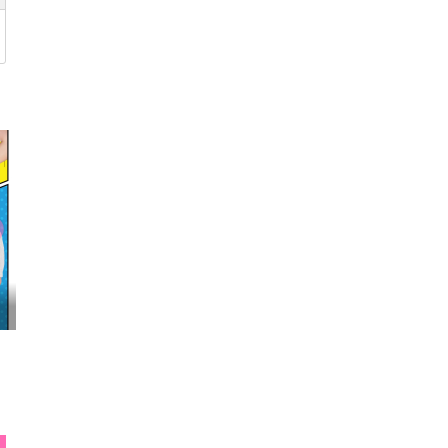
映画『わたしの幸せな結婚』髙石あかり インタ...
E