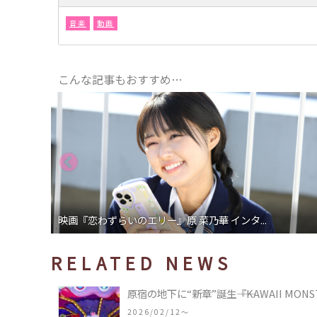
音楽
動画
こんな記事もおすすめ…
映画『恋わずらいのエリー』原 菜乃華 インタ...
RELATED NEWS
原宿の地下に“新章”誕生――『KAWAII MONS
2026/02/12〜