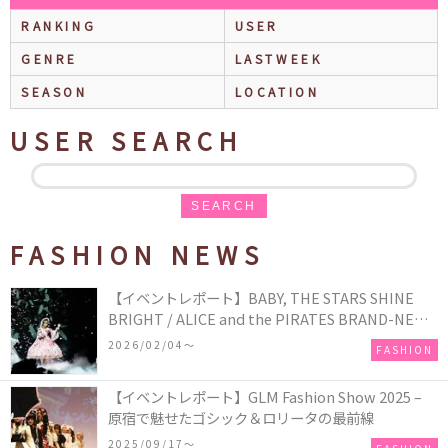
RANKING
USER
GENRE
LASTWEEK
SEASON
LOCATION
USER SEARCH
SEARCH
FASHION NEWS
【イベントレポート】BABY, THE STARS SHINE
BRIGHT / ALICE and the PIRATES BRAND-NEW
COLLECTION in TOKYO
2026/02/04〜
FASHION
【イベントレポート】GLM Fashion Show 2025 –
原宿で魅せたゴシック＆ロリータの最前線
2025/09/17〜