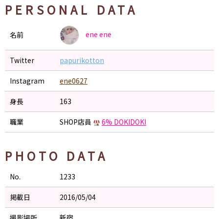
PERSONAL DATA
ene
ene
名前
Twitter
papurikotton
Instagram
ene0627
身長
163
職業
SHOP店員
6% DOKIDOKI
PHOTO DATA
No.
1233
掲載日
2016/05/04
撮影場所
新宿