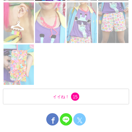
イイね！
15
𝕏