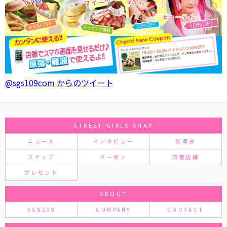
@sgs109com からのツイート
STREET GIRLS SNAP
ニュース
インタビュー
試写会
スナップ
クーポン
原宿店舗
プレゼント
ABOUT
SGS109
COMPANY
CONTACT