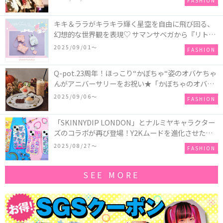
FASHION
キキ＆ララがキラキラ輝く星空を自由に飛び回る、
幻想的な世界観を表現♡ サマンサベガから『リトル
ツインスターズ』50周年アニバーサリーイヤー』を
2025/09/01〜
FASHION
記念したコレクションが登場
Q-pot.23周年！ほっこり“かぼちゃ“姿のオバケちゃ
んがアニバーサリーをお祝い★「かぼちゃのオバケ
ーキアクセサリー」が新発売！Q-pot CAFE.では
2025/09/06〜
FASHION
「かぼちゃのオバケーキプレート」も登場
「SKINNYDIP LONDON」とナルミヤキャラクター
ズのコラボが再び登場！Y2Kムードを進化させた新
作コレクションを発売♪
2025/08/27〜
FASHION
SEE MORE